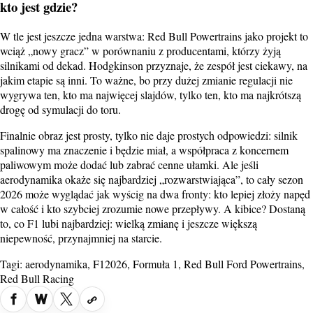
kto jest gdzie?
W tle jest jeszcze jedna warstwa: Red Bull Powertrains jako projekt to
wciąż „nowy gracz” w porównaniu z producentami, którzy żyją
silnikami od dekad. Hodgkinson przyznaje, że zespół jest ciekawy, na
jakim etapie są inni. To ważne, bo przy dużej zmianie regulacji nie
wygrywa ten, kto ma najwięcej slajdów, tylko ten, kto ma najkrótszą
drogę od symulacji do toru.
Finalnie obraz jest prosty, tylko nie daje prostych odpowiedzi: silnik
spalinowy ma znaczenie i będzie miał, a współpraca z koncernem
paliwowym może dodać lub zabrać cenne ułamki. Ale jeśli
aerodynamika okaże się najbardziej „rozwarstwiająca”, to cały sezon
2026 może wyglądać jak wyścig na dwa fronty: kto lepiej złoży napęd
w całość i kto szybciej zrozumie nowe przepływy. A kibice? Dostaną
to, co F1 lubi najbardziej: wielką zmianę i jeszcze większą
niepewność, przynajmniej na starcie.
Tagi:
aerodynamika
,
F12026
,
Formuła 1
,
Red Bull Ford Powertrains
,
Red Bull Racing