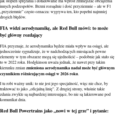
jak stopień sprężania i doładowanie ma wprost zmniejszać obciążenia
innych podzespołów. Brzmi rozsądnie i dość przyziemnie – ale w F1
„przyziemnie” często oznacza: wygrywa ten, kto popełni najmniej
drogich błędów.
FIA widzi aerodynamikę, ale Red Bull mówi: to może
być główny rozdający
FIA przyznaje, że aerodynamika będzie miała wpływ na osiągi, ale
jednocześnie sygnalizuje, że w nadchodzących miesiącach pewne
elementy w tym obszarze mogą się ujednolicić – podobnie jak stało się
to w 2022 roku. Hodgkinson uważa jednak, że nawet przy takim
zmieniona aerodynamika nadal może być głównym
kierunku zmian
czynnikiem różnicującym osiągi w 2026 roku
.
I tu robi ważny unik: to nie jest jego specjalność, więc nie chce, by
traktować to jako „oficjalną linię”. Z drugiej strony, właśnie takie
zdania zwykle są najbardziej interesujące, bo nie są lakierowane pod
komunikat dnia.
Red Bull Powertrains jako „nowi w tej grze” i pytanie: