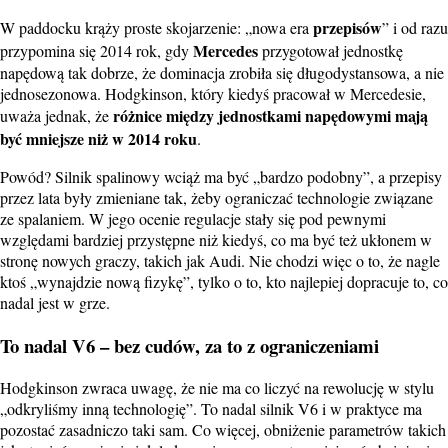
przepisów
W paddocku krąży proste skojarzenie: „nowa era
” i od razu
Mercedes
przypomina się 2014 rok, gdy
przygotował jednostkę
napędową tak dobrze, że dominacja zrobiła się długodystansowa, a nie
jednosezonowa. Hodgkinson, który kiedyś pracował w Mercedesie,
różnice między jednostkami napędowymi mają
uważa jednak, że
być mniejsze niż w 2014 roku
.
Powód? Silnik spalinowy wciąż ma być „bardzo podobny”, a przepisy
przez lata były zmieniane tak, żeby ograniczać technologie związane
ze spalaniem. W jego ocenie regulacje stały się pod pewnymi
względami bardziej przystępne niż kiedyś, co ma być też ukłonem w
stronę nowych graczy, takich jak Audi. Nie chodzi więc o to, że nagle
ktoś „wynajdzie nową fizykę”, tylko o to, kto najlepiej dopracuje to, co
nadal jest w grze.
To nadal V6 – bez cudów, za to z ograniczeniami
Hodgkinson zwraca uwagę, że nie ma co liczyć na rewolucję w stylu
„odkryliśmy inną technologię”. To nadal silnik V6 i w praktyce ma
pozostać zasadniczo taki sam. Co więcej, obniżenie parametrów takich