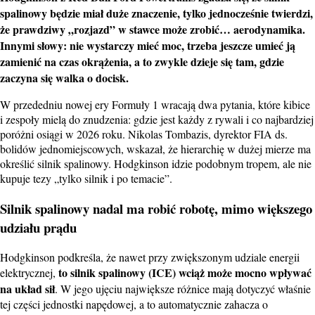
spalinowy
będzie miał duże znaczenie, tylko jednocześnie twierdzi,
że prawdziwy „rozjazd” w stawce może zrobić…
aerodynamika
.
Innymi słowy: nie wystarczy mieć moc, trzeba jeszcze umieć ją
zamienić na czas okrążenia, a to zwykle dzieje się tam, gdzie
zaczyna się walka o docisk.
W przededniu nowej ery Formuły 1 wracają dwa pytania, które kibice
i zespoły mielą do znudzenia: gdzie jest każdy z rywali i co najbardziej
poróżni osiągi w 2026 roku. Nikolas Tombazis, dyrektor FIA ds.
bolidów jednomiejscowych, wskazał, że hierarchię w dużej mierze ma
określić silnik spalinowy. Hodgkinson idzie podobnym tropem, ale nie
kupuje tezy „tylko silnik i po temacie”.
Silnik spalinowy nadal ma robić robotę, mimo większego
udziału prądu
Hodgkinson podkreśla, że nawet przy zwiększonym udziale energii
to silnik spalinowy (ICE) wciąż może mocno wpływać
elektrycznej,
na układ sił
. W jego ujęciu największe różnice mają dotyczyć właśnie
tej części jednostki napędowej, a to automatycznie zahacza o