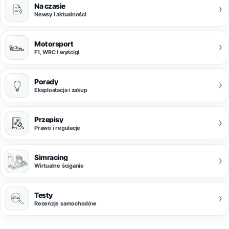
Na czasie
›
Newsy i aktualności
Motorsport
›
F1, WRC i wyścigi
Porady
›
Eksploatacja i zakup
Przepisy
›
Prawo i regulacje
Simracing
›
Wirtualne ściganie
Testy
›
Recenzje samochodów