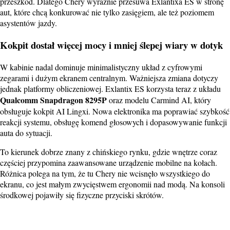
przeszkód. Dlatego Chery wyraźnie przesuwa Exlantixa ES w stronę
aut, które chcą konkurować nie tylko zasięgiem, ale też poziomem
asystentów jazdy.
Kokpit dostał więcej mocy i mniej ślepej wiary w dotyk
W kabinie nadal dominuje minimalistyczny układ z cyfrowymi
zegarami i dużym ekranem centralnym. Ważniejsza zmiana dotyczy
jednak platformy obliczeniowej. Exlantix ES korzysta teraz z układu
Qualcomm Snapdragon 8295P
oraz modelu Carmind AI, który
obsługuje kokpit AI Lingxi. Nowa elektronika ma poprawiać szybkość
reakcji systemu, obsługę komend głosowych i dopasowywanie funkcji
auta do sytuacji.
To kierunek dobrze znany z chińskiego rynku, gdzie wnętrze coraz
częściej przypomina zaawansowane urządzenie mobilne na kołach.
Różnica polega na tym, że tu Chery nie wcisnęło wszystkiego do
ekranu, co jest małym zwycięstwem ergonomii nad modą. Na konsoli
środkowej pojawiły się fizyczne przyciski skrótów.