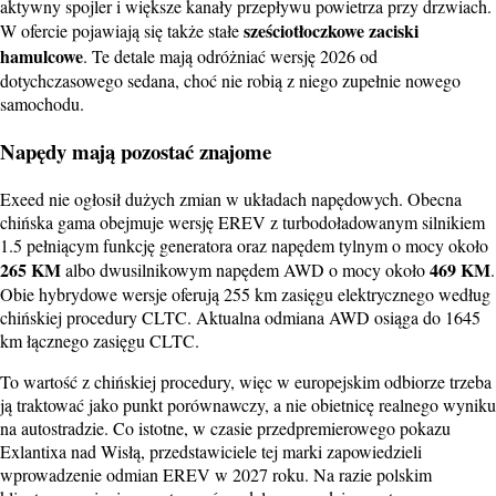
aktywny spojler i większe kanały przepływu powietrza przy drzwiach.
sześciotłoczkowe zaciski
W ofercie pojawiają się także stałe
hamulcowe
. Te detale mają odróżniać wersję 2026 od
dotychczasowego sedana, choć nie robią z niego zupełnie nowego
samochodu.
Napędy mają pozostać znajome
Exeed nie ogłosił dużych zmian w układach napędowych. Obecna
chińska gama obejmuje wersję EREV z turbodoładowanym silnikiem
1.5 pełniącym funkcję generatora oraz napędem tylnym o mocy około
265 KM
469 KM
albo dwusilnikowym napędem AWD o mocy około
.
Obie hybrydowe wersje oferują 255 km zasięgu elektrycznego według
chińskiej procedury CLTC. Aktualna odmiana AWD osiąga do 1645
km łącznego zasięgu CLTC.
To wartość z chińskiej procedury, więc w europejskim odbiorze trzeba
ją traktować jako punkt porównawczy, a nie obietnicę realnego wyniku
na autostradzie. Co istotne, w czasie przedpremierowego pokazu
Exlantixa nad Wisłą, przedstawiciele tej marki zapowiedzieli
wprowadzenie odmian EREV w 2027 roku. Na razie polskim