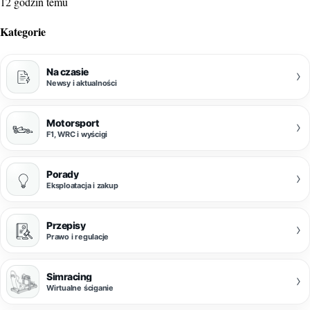
12 godzin temu
Kategorie
Na czasie
›
Newsy i aktualności
Motorsport
›
F1, WRC i wyścigi
Porady
›
Eksploatacja i zakup
Przepisy
›
Prawo i regulacje
Simracing
›
Wirtualne ściganie