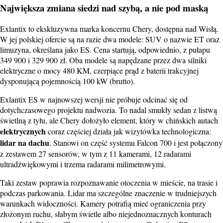
Największa zmiana siedzi nad szybą, a nie pod maską
Exlantix to ekskluzywna marka koncernu Chery, dostępna nad Wisłą.
W jej polskiej ofercie są na razie dwa modele: SUV o nazwie ET oraz
limuzyna, określana jako ES. Cena startują, odpowiednio, z pułapu
349 900 i 329 900 zł. Oba modele są napędzane przez dwa silniki
elektryczne o mocy 480 KM, czerpiące prąd z baterii trakcyjnej
dysponującą pojemnością 100 kW (brutto).
Exlantix ES w najnowszej wersji nie próbuje odcinać się od
dotychczasowego projektu nadwozia. To nadal smukły sedan z listwą
świetlną z tyłu, ale Chery dołożyło element, który w chińskich autach
elektrycznych
coraz częściej działa jak wizytówka technologiczna:
lidar na dachu
. Stanowi on część systemu Falcon 700 i jest połączony
z zestawem 27 sensorów, w tym z 11 kamerami, 12 radarami
ultradźwiękowymi i trzema radarami milimetrowymi.
Taki zestaw poprawia rozpoznawanie otoczenia w mieście, na trasie i
podczas parkowania. Lidar ma szczególne znaczenie w trudniejszych
warunkach widoczności. Kamery potrafią mieć ograniczenia przy
złożonym ruchu, słabym świetle albo niejednoznacznych konturach