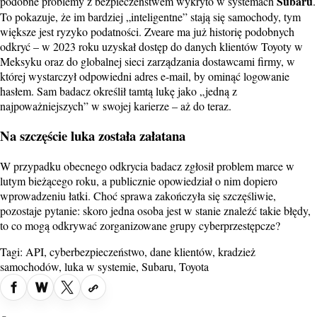
Subaru
podobne problemy z bezpieczeństwem wykryto w systemach
.
To pokazuje, że im bardziej „inteligentne” stają się samochody, tym
większe jest ryzyko podatności. Zveare ma już historię podobnych
odkryć – w 2023 roku uzyskał dostęp do danych klientów Toyoty w
Meksyku oraz do globalnej sieci zarządzania dostawcami firmy, w
której wystarczył odpowiedni adres e-mail, by ominąć logowanie
hasłem. Sam badacz określił tamtą lukę jako „jedną z
najpoważniejszych” w swojej karierze – aż do teraz.
Na szczęście luka została załatana
W przypadku obecnego odkrycia badacz zgłosił problem marce w
lutym bieżącego roku, a publicznie opowiedział o nim dopiero
wprowadzeniu łatki. Choć sprawa zakończyła się szczęśliwie,
pozostaje pytanie: skoro jedna osoba jest w stanie znaleźć takie błędy,
to co mogą odkrywać zorganizowane grupy cyberprzestępcze?
Tagi:
API
,
cyberbezpieczeństwo
,
dane klientów
,
kradzież
samochodów
,
luka w systemie
,
Subaru
,
Toyota