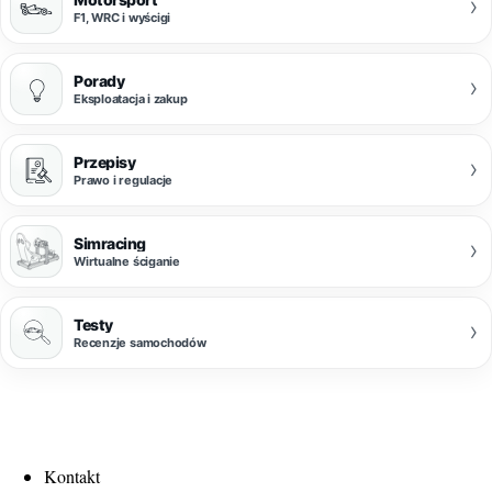
›
F1, WRC i wyścigi
Porady
›
Eksploatacja i zakup
Przepisy
›
Prawo i regulacje
Simracing
›
Wirtualne ściganie
Testy
›
Recenzje samochodów
Kontakt