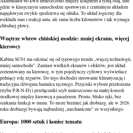
Akumulator 60 kWh umieszczono między kokpitem a tylną osią, tam
gdzie w klasycznym samochodzie sportowym z centralnym układem
napędowym zwykle spodziewa się silnika. To układ logiczny dla
rozkładu mas i reakcji auta, ale sama liczba kilometrów i tak wymaga
chłodnej głowy.
Wnętrze wbrew chińskiej modzie: mniej ekranu, więcej
kierowcy
Kabina SC01 ma odcinać się od typowego trendu „więcej technologii,
mniej samochodu”. Zamiast wielkich ekranów i efektów, jest układ
zorientowany na kierowcę, w tym pojedynczy cyfrowy wyświetlacz
pełniący rolę zegarów. Do tego dochodzi sterowanie klimatyzacją i
tradycyjna dźwignia hamulca ręcznego. Przyciski wyboru przełożenia
(trybu P-R-N-D) i przełączniki szyb umieszczono na małej konsoli
środkowej między kierowcą a pasażerem. Prosto, blisko ręki, bez
szukania funkcji w menu. To może brzmieć jak drobiazg, ale w 2026
roku drobiazgi bywają najbardziej „mechaniczne” ze wszystkiego.
Europa: 1000 sztuk i koniec tematu