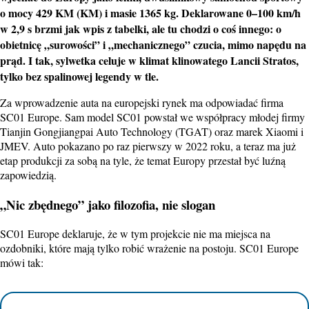
o mocy 429 KM (KM) i masie 1365 kg. Deklarowane 0–100 km/h
w 2,9 s brzmi jak wpis z tabelki, ale tu chodzi o coś innego: o
obietnicę „surowości” i „mechanicznego” czucia, mimo napędu na
prąd. I tak, sylwetka celuje w klimat klinowatego Lancii Stratos,
tylko bez spalinowej legendy w tle.
Za wprowadzenie auta na europejski rynek ma odpowiadać firma
SC01 Europe. Sam model SC01 powstał we współpracy młodej firmy
Tianjin Gongjiangpai Auto Technology (TGAT) oraz marek Xiaomi i
JMEV. Auto pokazano po raz pierwszy w 2022 roku, a teraz ma już
etap produkcji za sobą na tyle, że temat Europy przestał być luźną
zapowiedzią.
„Nic zbędnego” jako filozofia, nie slogan
SC01 Europe deklaruje, że w tym projekcie nie ma miejsca na
ozdobniki, które mają tylko robić wrażenie na postoju. SC01 Europe
mówi tak: