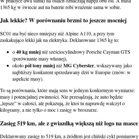
W praktyce dwa silniki na osiach oznaczają napęd obu osi. A masa
1365 kg w świecie aut na baterie robi wrażenie sama w sobie.
Jak lekkie? W porównaniu brzmi to jeszcze mocniej
SC01 ma być nieco mniejszy niż Alpine A110, a przy tym
zaskakująco lekki jak na elektryka. Deklarowane 1365 kg to:
40 kg mniej
o
niż sześciocylindrowy Porsche Cayman GTS
(porównanie masy własnej),
pół tony mniej
MG Cyberster
około
niż
, wskazywany jako
najbliższy konkurent sprzedawany dziś w Europie (znów: w
aspekcie masy).
To są porównania, które mają sens w jednym konkretnym wymiarze:
masy i potencjalnej zwinności. Nie przesądzają, że auto będzie
„lepsze” w całości, ale pokazują, że ktoś tu naprawdę walczył o
kilogramy, a nie tylko o moc i zasięg w broszurze.
Zasięg 519 km, ale z gwiazdką większą niż logo na masce
Deklarowany zasięg to 519 km, a źródłem jest chiński cykl pomiarowy