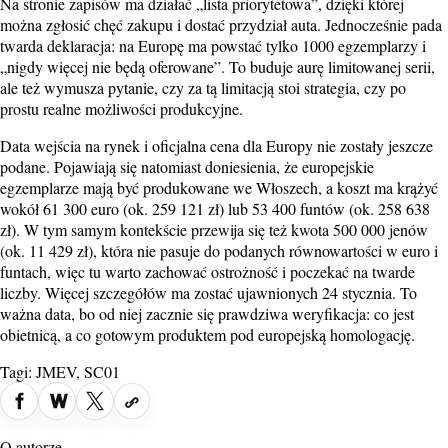
Na stronie zapisów ma działać „lista priorytetowa”, dzięki której
można zgłosić chęć zakupu i dostać przydział auta. Jednocześnie pada
twarda deklaracja: na Europę ma powstać tylko 1000 egzemplarzy i
„nigdy więcej nie będą oferowane”. To buduje aurę limitowanej serii,
ale też wymusza pytanie, czy za tą limitacją stoi strategia, czy po
prostu realne możliwości produkcyjne.
Data wejścia na rynek i oficjalna cena dla Europy nie zostały jeszcze
podane. Pojawiają się natomiast doniesienia, że europejskie
egzemplarze mają być produkowane we Włoszech, a koszt ma krążyć
wokół 61 300 euro (ok. 259 121 zł) lub 53 400 funtów (ok. 258 638
zł). W tym samym kontekście przewija się też kwota 500 000 jenów
(ok. 11 429 zł), która nie pasuje do podanych równowartości w euro i
funtach, więc tu warto zachować ostrożność i poczekać na twarde
liczby. Więcej szczegółów ma zostać ujawnionych 24 stycznia. To
ważna data, bo od niej zacznie się prawdziwa weryfikacja: co jest
obietnicą, a co gotowym produktem pod europejską homologację.
Tagi:
JMEV
,
SC01
O autorze