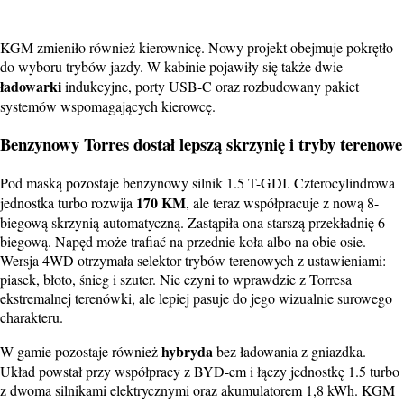
KGM zmieniło również kierownicę. Nowy projekt obejmuje pokrętło
do wyboru trybów jazdy. W kabinie pojawiły się także dwie
ładowarki
indukcyjne, porty USB-C oraz rozbudowany pakiet
systemów wspomagających kierowcę.
Benzynowy Torres dostał lepszą skrzynię i tryby terenowe
Pod maską pozostaje benzynowy silnik 1.5 T-GDI. Czterocylindrowa
170 KM
jednostka turbo rozwija
, ale teraz współpracuje z nową 8-
biegową skrzynią automatyczną. Zastąpiła ona starszą przekładnię 6-
biegową. Napęd może trafiać na przednie koła albo na obie osie.
Wersja 4WD otrzymała selektor trybów terenowych z ustawieniami:
piasek, błoto, śnieg i szuter. Nie czyni to wprawdzie z Torresa
ekstremalnej terenówki, ale lepiej pasuje do jego wizualnie surowego
charakteru.
hybryda
W gamie pozostaje również
bez ładowania z gniazdka.
Układ powstał przy współpracy z BYD-em i łączy jednostkę 1.5 turbo
z dwoma silnikami elektrycznymi oraz akumulatorem 1,8 kWh. KGM