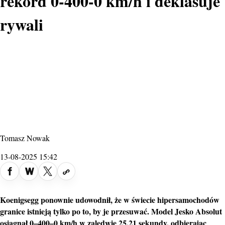
rekord 0-400-0 km/h i deklasuje
rywali
Tomasz Nowak
13-08-2025 15:42
Koenigsegg ponownie udowodnił, że w świecie hipersamochodów
granice istnieją tylko po to, by je przesuwać. Model Jesko Absolut
osiągnął 0–400–0 km/h w zaledwie 25,21 sekundy, odbierając