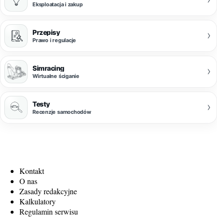
Eksploatacja i zakup
Przepisy
›
Prawo i regulacje
Simracing
›
Wirtualne ściganie
Testy
›
Recenzje samochodów
Kontakt
O nas
Zasady redakcyjne
Kalkulatory
Regulamin serwisu