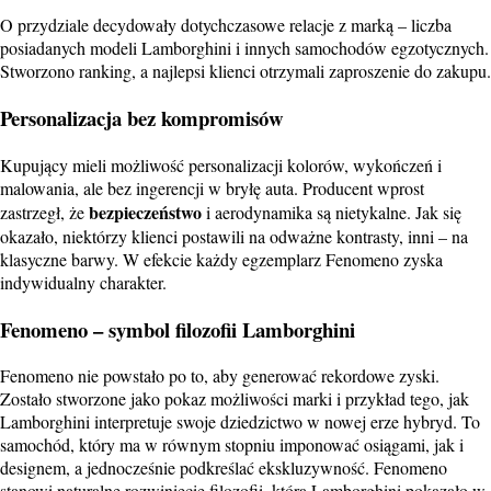
O przydziale decydowały dotychczasowe relacje z marką – liczba
posiadanych modeli Lamborghini i innych samochodów egzotycznych.
Stworzono ranking, a najlepsi klienci otrzymali zaproszenie do zakupu.
Personalizacja bez kompromisów
Kupujący mieli możliwość personalizacji kolorów, wykończeń i
malowania, ale bez ingerencji w bryłę auta. Producent wprost
bezpieczeństwo
zastrzegł, że
i aerodynamika są nietykalne.
Jak się
okazało, niektórzy klienci postawili na odważne kontrasty, inni – na
klasyczne barwy.
W efekcie każdy egzemplarz Fenomeno zyska
indywidualny charakter.
Fenomeno – symbol filozofii Lamborghini
Fenomeno nie powstało po to, aby generować rekordowe zyski.
Zostało stworzone jako pokaz możliwości marki i przykład tego, jak
Lamborghini interpretuje swoje dziedzictwo w nowej erze hybryd. To
samochód, który ma w równym stopniu imponować osiągami, jak i
designem, a jednocześnie podkreślać ekskluzywność.
Fenomeno
stanowi naturalne rozwinięcie filozofii, którą Lamborghini pokazało w