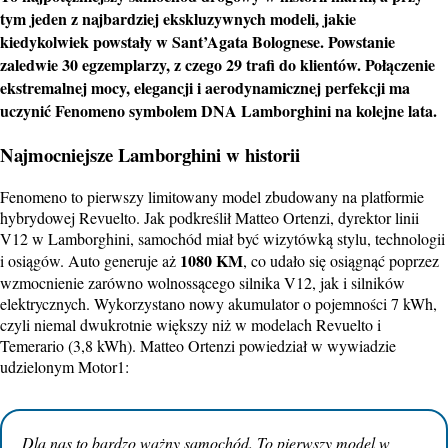
tym jeden z najbardziej ekskluzywnych modeli, jakie
kiedykolwiek powstały w Sant’Agata Bolognese.
Powstanie
zaledwie 30 egzemplarzy, z czego 29 trafi do klientów.
Połączenie
ekstremalnej mocy, elegancji i aerodynamicznej perfekcji ma
uczynić Fenomeno symbolem DNA Lamborghini na kolejne lata.
Najmocniejsze Lamborghini w historii
Fenomeno to pierwszy limitowany model zbudowany na platformie
hybrydowej Revuelto. Jak podkreślił Matteo Ortenzi, dyrektor linii
V12
w Lamborghini, samochód miał być wizytówką stylu, technologii
1080 KM
i osiągów. Auto generuje aż
, co udało się osiągnąć poprzez
wzmocnienie zarówno wolnossącego silnika
V12
, jak i silników
elektrycznych. Wykorzystano nowy akumulator o pojemności 7 kWh,
czyli niemal dwukrotnie większy niż w modelach Revuelto i
Temerario (3,8 kWh). Matteo Ortenzi powiedział w wywiadzie
udzielonym Motor1:
Dla nas to bardzo ważny samochód. To pierwszy model w