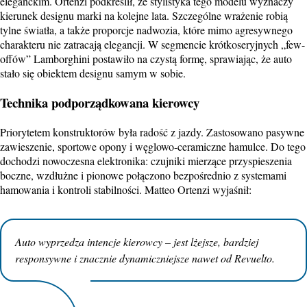
eleganckim. Ortenzi podkreślił, że stylistyka tego modelu wyznaczy
kierunek designu marki na kolejne lata.
Szczególne wrażenie robią
tylne światła, a także proporcje nadwozia, które mimo agresywnego
charakteru nie zatracają elegancji.
W segmencie krótkoseryjnych „few-
offów” Lamborghini postawiło na czystą formę, sprawiając, że auto
stało się obiektem designu samym w sobie.
Technika podporządkowana kierowcy
Priorytetem konstruktorów była radość z jazdy.
Zastosowano pasywne
zawieszenie, sportowe opony i węglowo-ceramiczne hamulce.
Do tego
dochodzi nowoczesna elektronika: czujniki mierzące przyspieszenia
boczne, wzdłużne i pionowe połączono bezpośrednio z systemami
hamowania i kontroli stabilności. Matteo Ortenzi wyjaśnił:
Auto wyprzedza intencje kierowcy – jest lżejsze, bardziej
responsywne i znacznie dynamiczniejsze nawet od Revuelto.