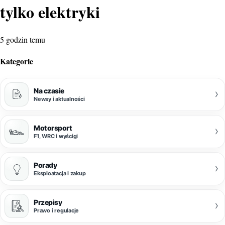
tylko elektryki
5 godzin temu
Kategorie
Na czasie
›
Newsy i aktualności
Motorsport
›
F1, WRC i wyścigi
Porady
›
Eksploatacja i zakup
Przepisy
›
Prawo i regulacje