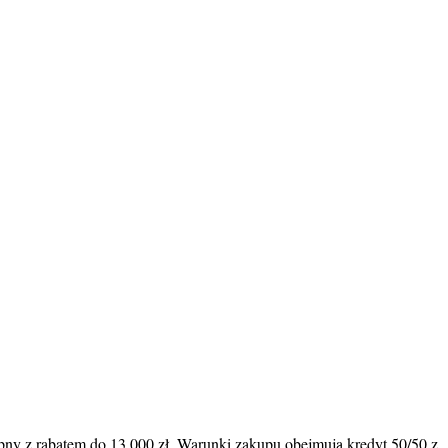
ępny z rabatem do 13 000 zł. Warunki zakupu obejmują kredyt 50/50 z