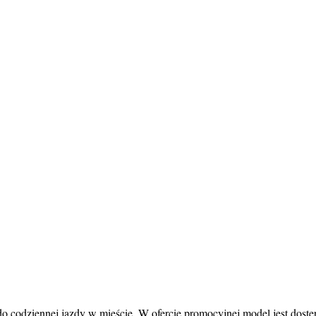
do codziennej jazdy w mieście. W ofercie promocyjnej model jest dost