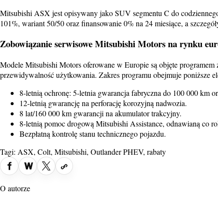
Mitsubishi ASX jest opisywany jako SUV segmentu C do codziennego uż
101%, wariant 50/50 oraz finansowanie 0% na 24 miesiące, a szczegóły
Zobowiązanie serwisowe Mitsubishi Motors na rynku eu
Modele Mitsubishi Motors oferowane w Europie są objęte programem z
przewidywalność użytkowania. Zakres programu obejmuje poniższe e
8-letnią ochronę: 5-letnia gwarancja fabryczna do 100 000 km o
12-letnią gwarancję na perforację korozyjną nadwozia.
8 lat/160 000 km gwarancji na akumulator trakcyjny.
8-letnią pomoc drogową Mitsubishi Assistance, odnawianą co r
Bezpłatną kontrolę stanu technicznego pojazdu.
Tagi:
ASX
,
Colt
,
Mitsubishi
,
Outlander PHEV
,
rabaty
O autorze