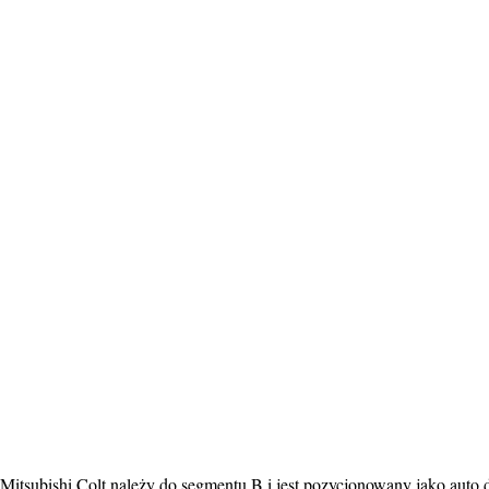
Mitsubishi Colt należy do segmentu B i jest pozycjonowany jako auto 