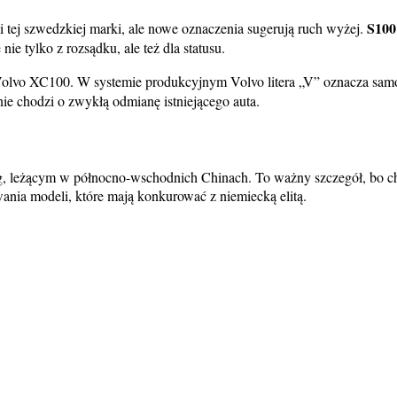
S100
li tej szwedzkiej marki, ale nowe oznaczenia sugerują ruch wyżej.
nie tylko z rozsądku, ale też dla statusu.
olvo XC100. W systemie produkcyjnym Volvo litera „V” oznacza samoch
nie chodzi o zwykłą odmianę istniejącego auta.
, leżącym w północno-wschodnich Chinach. To ważny szczegół, bo ch
nia modeli, które mają konkurować z niemiecką elitą.