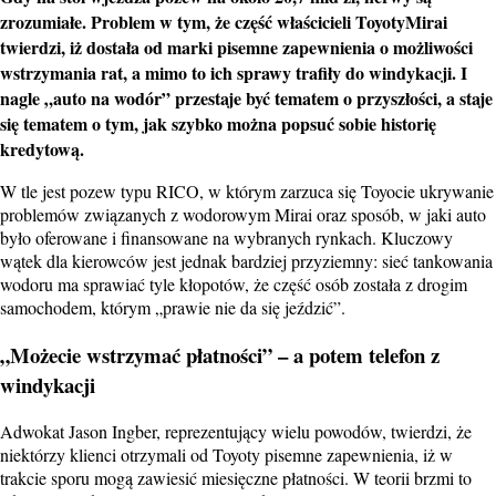
zrozumiałe. Problem w tym, że część właścicieli
Toyoty
Mirai
twierdzi, iż dostała od marki pisemne zapewnienia o możliwości
wstrzymania rat, a mimo to ich sprawy trafiły do windykacji. I
nagle „auto na
wodór
” przestaje być tematem o przyszłości, a staje
się tematem o tym, jak szybko można popsuć sobie historię
kredytową.
W tle jest pozew typu RICO, w którym zarzuca się Toyocie ukrywanie
problemów związanych z wodorowym Mirai oraz sposób, w jaki auto
było oferowane i finansowane na wybranych rynkach. Kluczowy
wątek dla kierowców jest jednak bardziej przyziemny: sieć tankowania
wodoru ma sprawiać tyle kłopotów, że część osób została z drogim
samochodem, którym „prawie nie da się jeździć”.
„Możecie wstrzymać płatności” – a potem telefon z
windykacji
Adwokat Jason Ingber, reprezentujący wielu powodów, twierdzi, że
niektórzy klienci otrzymali od Toyoty pisemne zapewnienia, iż w
trakcie sporu mogą zawiesić miesięczne płatności. W teorii brzmi to