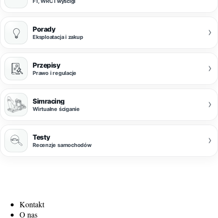
F1, WRC i wyścigi
Porady
›
Eksploatacja i zakup
Przepisy
›
Prawo i regulacje
Simracing
›
Wirtualne ściganie
Testy
›
Recenzje samochodów
Kontakt
O nas