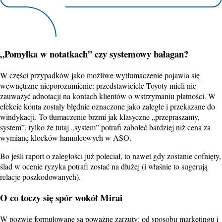
„Pomyłka w notatkach” czy systemowy bałagan?
W części przypadków jako możliwe wytłumaczenie pojawia się
wewnętrzne nieporozumienie: przedstawiciele Toyoty mieli nie
zauważyć adnotacji na kontach klientów o wstrzymaniu płatności. W
efekcie konta zostały błędnie oznaczone jako zaległe i przekazane do
windykacji. To tłumaczenie brzmi jak klasyczne „przepraszamy,
system”, tylko że tutaj „system” potrafi zaboleć bardziej niż cena za
wymianę klocków hamulcowych w ASO.
Bo jeśli raport o zaległości już poleciał, to nawet gdy zostanie cofnięty,
ślad w ocenie ryzyka potrafi zostać na dłużej (i właśnie to sugerują
relacje poszkodowanych).
O co toczy się spór wokół Mirai
W pozwie formułowane są poważne zarzuty: od sposobu marketingu i