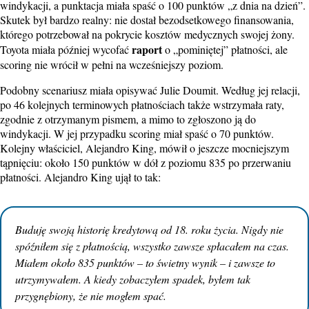
windykacji, a punktacja miała spaść o 100 punktów „z dnia na dzień”.
Skutek był bardzo realny: nie dostał bezodsetkowego finansowania,
którego potrzebował na pokrycie kosztów medycznych swojej żony.
raport
Toyota miała później wycofać
o „pominiętej” płatności, ale
scoring nie wrócił w pełni na wcześniejszy poziom.
Podobny scenariusz miała opisywać Julie Doumit. Według jej relacji,
po 46 kolejnych terminowych płatnościach także wstrzymała raty,
zgodnie z otrzymanym pismem, a mimo to zgłoszono ją do
windykacji. W jej przypadku scoring miał spaść o 70 punktów.
Kolejny właściciel, Alejandro King, mówił o jeszcze mocniejszym
tąpnięciu: około 150 punktów w dół z poziomu 835 po przerwaniu
płatności. Alejandro King ujął to tak:
Buduję swoją historię kredytową od 18. roku życia. Nigdy nie
spóźniłem się z płatnością, wszystko zawsze spłacałem na czas.
Miałem około 835 punktów – to świetny wynik – i zawsze to
utrzymywałem. A kiedy zobaczyłem spadek, byłem tak
przygnębiony, że nie mogłem spać.