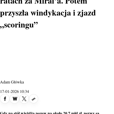
ratach za Mirai’a. Potem
przyszła windykacja i zjazd
„scoringu”
Adam Główka
17-01-2026 10:34
Gdy na stół wjeżdża
pozew
na około 20,7 mld zł, nerwy są