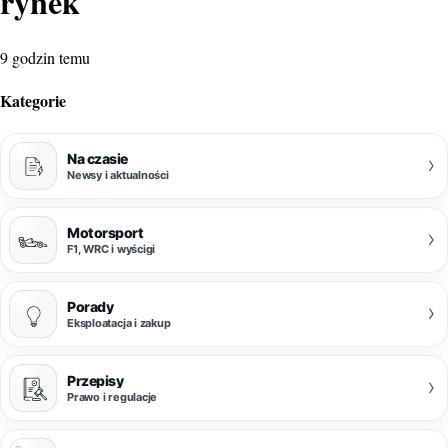
rynek
9 godzin temu
Kategorie
Na czasie
›
Newsy i aktualności
Motorsport
›
F1, WRC i wyścigi
Porady
›
Eksploatacja i zakup
Przepisy
›
Prawo i regulacje