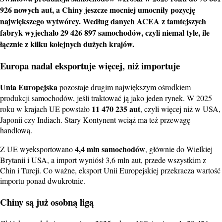
926 nowych aut, a Chiny jeszcze mocniej umocniły pozycję
największego wytwórcy. Według danych ACEA z tamtejszych
fabryk wyjechało 29 426 897 samochodów, czyli niemal tyle, ile
łącznie z kilku kolejnych dużych krajów.
Europa nadal eksportuje więcej, niż importuje
Unia Europejska
pozostaje drugim największym ośrodkiem
produkcji samochodów, jeśli traktować ją jako jeden rynek. W 2025
11 470 235 aut
roku w krajach UE powstało
, czyli więcej niż w USA,
Japonii czy Indiach. Stary Kontynent wciąż ma też przewagę
handlową.
4,4 mln samochodów
Z UE wyeksportowano
, głównie do Wielkiej
Brytanii i USA, a import wyniósł 3,6 mln aut, przede wszystkim z
Chin i Turcji. Co ważne, eksport Unii Europejskiej przekracza wartość
importu ponad dwukrotnie.
Chiny są już osobną ligą