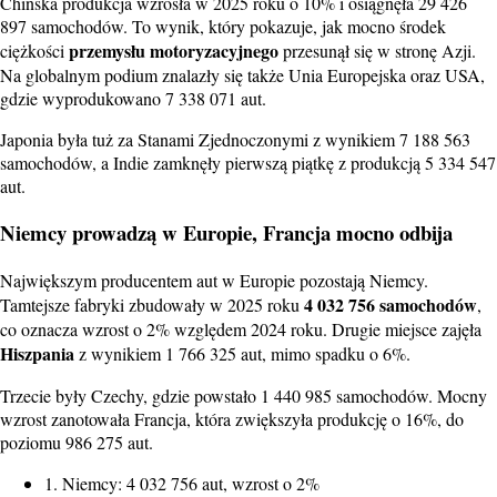
Chińska produkcja wzrosła w 2025 roku o 10% i osiągnęła 29 426
897 samochodów. To wynik, który pokazuje, jak mocno środek
przemysłu motoryzacyjnego
ciężkości
przesunął się w stronę Azji.
Na globalnym podium znalazły się także Unia Europejska oraz USA,
gdzie wyprodukowano 7 338 071 aut.
Japonia była tuż za Stanami Zjednoczonymi z wynikiem 7 188 563
samochodów, a Indie zamknęły pierwszą piątkę z produkcją 5 334 547
aut.
Niemcy prowadzą w Europie, Francja mocno odbija
Największym producentem aut w Europie pozostają Niemcy.
4 032 756 samochodów
Tamtejsze fabryki zbudowały w 2025 roku
,
co oznacza wzrost o 2% względem 2024 roku. Drugie miejsce zajęła
Hiszpania
z wynikiem 1 766 325 aut, mimo spadku o 6%.
Trzecie były Czechy, gdzie powstało 1 440 985 samochodów. Mocny
wzrost zanotowała Francja, która zwiększyła produkcję o 16%, do
poziomu 986 275 aut.
1. Niemcy: 4 032 756 aut, wzrost o 2%