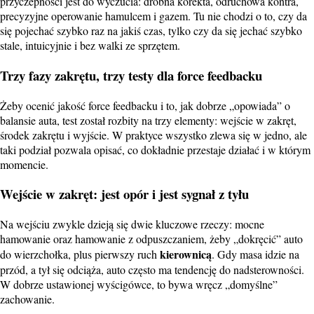
przyczepności jest do wyczucia: drobna korekta, odruchowa kontra,
precyzyjne operowanie hamulcem i gazem. Tu nie chodzi o to, czy da
się pojechać szybko raz na jakiś czas, tylko czy da się jechać szybko
stale, intuicyjnie i bez walki ze sprzętem.
Trzy fazy zakrętu, trzy testy dla force feedbacku
Żeby ocenić jakość force feedbacku i to, jak dobrze „opowiada” o
balansie auta, test został rozbity na trzy elementy: wejście w zakręt,
środek zakrętu i wyjście. W praktyce wszystko zlewa się w jedno, ale
taki podział pozwala opisać, co dokładnie przestaje działać i w którym
momencie.
Wejście w zakręt: jest opór i jest sygnał z tyłu
Na wejściu zwykle dzieją się dwie kluczowe rzeczy: mocne
hamowanie oraz hamowanie z odpuszczaniem, żeby „dokręcić” auto
kierownicą
do wierzchołka, plus pierwszy ruch
. Gdy masa idzie na
przód, a tył się odciąża, auto często ma tendencję do nadsterowności.
W dobrze ustawionej wyścigówce, to bywa wręcz „domyślne”
zachowanie.