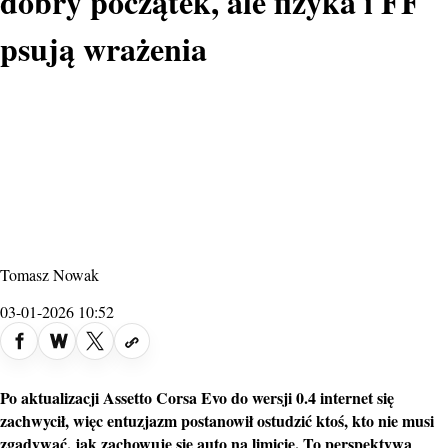
dobry początek, ale fizyka i FF
psują wrażenia
Tomasz Nowak
03-01-2026 10:52
Po aktualizacji
Assetto Corsa Evo
do wersji 0.4 internet się
zachwycił, więc entuzjazm postanowił ostudzić ktoś, kto nie musi
zgadywać, jak zachowuje się auto na limicie. To perspektywa