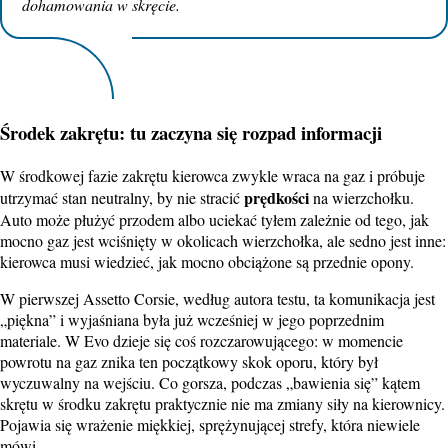
dohamowania w skręcie.
Środek zakrętu: tu zaczyna się rozpad informacji
W środkowej fazie zakrętu kierowca zwykle wraca na gaz i próbuje
prędkości
utrzymać stan neutralny, by nie stracić
na wierzchołku.
Auto może płużyć przodem albo uciekać tyłem zależnie od tego, jak
mocno gaz jest wciśnięty w okolicach wierzchołka, ale sedno jest inne:
kierowca musi wiedzieć, jak mocno obciążone są przednie opony.
W pierwszej Assetto Corsie, według autora testu, ta komunikacja jest
„piękna” i wyjaśniana była już wcześniej w jego poprzednim
materiale. W Evo dzieje się coś rozczarowującego: w momencie
powrotu na gaz znika ten początkowy skok oporu, który był
wyczuwalny na wejściu. Co gorsza, podczas „bawienia się” kątem
skrętu w środku zakrętu praktycznie nie ma zmiany siły na kierownicy.
Pojawia się wrażenie miękkiej, sprężynującej strefy, która niewiele
mówi.