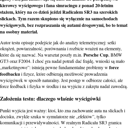
kierowcy wyścigowego i fana simracingu z ponad 20-letnim
stażem, który na co dzień jeździ Radicalem SR3 na szerokich
slickach. Tym razem skupiono się wyłącznie na samochodach
wyścigowych, bez rozpraszania się autami drogowymi, bo to temat
na osobny materiał.
Autor testu opisuje podejście jak do analizy telemetrycznej: setki
okrążeń, powtarzalność, porównania i rozbicie wrażeń na elementy,
Porsche Cup
które da się nazwać. Na warsztat poszły m.in.
, BMW
GT3 oraz F2004. I choć gra nadal potrafi dać frajdę, wnioski są mało
force
„marketingowe”: istnieją pewne fundamentalne problemy w
feedbacku
i fizyce, które odbierają możliwość prowadzenia
wyścigówek w sposób naturalny. Jest postęp w odbiorze całości, ale
force feedback i fizyka w środku i na wyjściu z zakrętu nadal zawodzą.
Założenia testu: dlaczego właśnie wyścigówki
Punkt wyjścia jest ważny: ktoś, kto zna zachowanie auta na slickach i
docisku, zwykle szuka w symulatorze nie „efektów”, tylko
komunikacji i przewidywalności. W realnym Radicalu SR3 granica