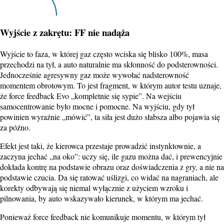
Wyjście z zakrętu: FF nie nadąża
Wyjście to faza, w której gaz często wciska się blisko 100%, masa
przechodzi na tył, a auto naturalnie ma skłonność do podsterowności.
Jednocześnie agresywny gaz może wywołać nadsterowność
momentem obrotowym. To jest fragment, w którym autor testu uznaje,
że force feedback Evo „kompletnie się sypie”. Na wejściu
samocentrowanie było mocne i pomocne. Na wyjściu, gdy tył
powinien wyraźnie „mówić”, ta siła jest dużo słabsza albo pojawia się
za późno.
Efekt jest taki, że kierowca przestaje prowadzić instynktownie, a
zaczyna jechać „na oko”: uczy się, ile gazu można dać, i prewencyjnie
dokłada kontrę na podstawie obrazu oraz doświadczenia z gry, a nie na
podstawie czucia. Da się ratować uślizgi, co widać na nagraniach, ale
korekty odbywają się niemal wyłącznie z użyciem wzroku i
pilnowania, by auto wskazywało kierunek, w którym ma jechać.
Ponieważ force feedback nie komunikuje momentu, w którym tył