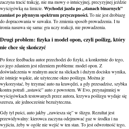
zaczyna tracić trakcję, nie ma mowy o intuicyjnej, precyzyjnej jeździe
Wychodzi jazda po „stanach binarnych”
wyścigówką na limicie.
zamiast po płynnym spektrum przyczepności.
To nie jest drobiazg
do dopracowania w suwaku. To zmienia sposób prowadzenia. I tu
ironia nasuwa się sama: gra uczy reakcji, nie prowadzenia.
Drugi problem: fizyka i model opon, czyli poślizg, który
nie chce się skończyć
Po force feedbacku autor przechodzi do fizyki, a konkretnie do tego,
co jego zdaniem jest rdzeniem problemu: model opon. Z
doświadczenia w realnym aucie na slickach i dużym docisku wynika,
że istnieje wąskie, ale użyteczne okno poślizgu. Można je
wykorzystać, by trzymać auto na krawędzi, a gdy przesadzisz, szybka
kontra potrafi „ustawić” auto z powrotem. W Evo, przynajmniej w
wyścigówkach testowanych przez autora, krzywa poślizgu wydaje się
szersza, ale jednocześnie bezużyteczna.
Gdy tył puści, auto jakby „zawiesza się” w ślizgu. Rezultat jest
przewidywalny: kierowca zaczyna odejmować gaz w środku i na
wyjściu, żeby w ogóle nie wejść w ten stan. To jest odwrotność tego,