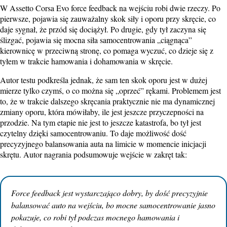
W Assetto Corsa Evo force feedback na wejściu robi dwie rzeczy. Po
pierwsze, pojawia się zauważalny skok siły i oporu przy skręcie, co
daje sygnał, że przód się dociążył. Po drugie, gdy tył zaczyna się
ślizgać, pojawia się mocna siła samocentrowania „ciągnąca”
kierownicę w przeciwną stronę, co pomaga wyczuć, co dzieje się z
tyłem w trakcie hamowania i dohamowania w skręcie.
Autor testu podkreśla jednak, że sam ten skok oporu jest w dużej
mierze tylko czymś, o co można się „oprzeć” rękami. Problemem jest
to, że w trakcie dalszego skręcania praktycznie nie ma dynamicznej
zmiany oporu, która mówiłaby, ile jest jeszcze przyczepności na
przodzie. Na tym etapie nie jest to jeszcze katastrofa, bo tył jest
czytelny dzięki samocentrowaniu. To daje możliwość dość
precyzyjnego balansowania auta na limicie w momencie inicjacji
skrętu. Autor nagrania podsumowuje wejście w zakręt tak:
Force feedback jest wystarczająco dobry, by dość precyzyjnie
balansować auto na wejściu, bo mocne samocentrowanie jasno
pokazuje, co robi tył podczas mocnego hamowania i