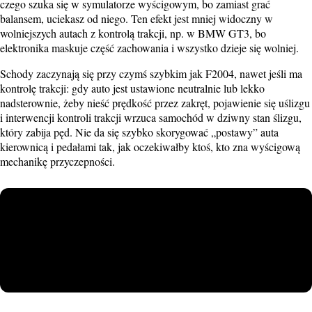
czego szuka się w symulatorze wyścigowym, bo zamiast grać
balansem, uciekasz od niego. Ten efekt jest mniej widoczny w
wolniejszych autach z kontrolą trakcji, np. w BMW GT3, bo
elektronika maskuje część zachowania i wszystko dzieje się wolniej.
Schody zaczynają się przy czymś szybkim jak F2004, nawet jeśli ma
kontrolę trakcji: gdy auto jest ustawione neutralnie lub lekko
nadsterownie, żeby nieść prędkość przez zakręt, pojawienie się uślizgu
i interwencji kontroli trakcji wrzuca samochód w dziwny stan ślizgu,
który zabija pęd. Nie da się szybko skorygować „postawy” auta
kierownicą i pedałami tak, jak oczekiwałby ktoś, kto zna wyścigową
mechanikę przyczepności.