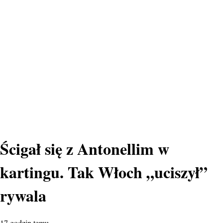
Ścigał się z Antonellim w
kartingu. Tak Włoch „uciszył”
rywala
17 godzin temu