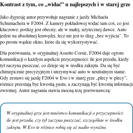
Kontrast z tym, co „widać” u najlepszych i w starej grze
Jako dygresję autor przywołuje nagranie z jazdy Michaela
Schumachera w F2004. Z kamery pokładowej widać tam coś, co jest
kluczowe: poślizg jest obecny, ale w małej, użytecznej dawce. Auto
jedzie na absolutnej krawędzi, lecz nie jest to ślizg „bez wyjścia”. To
po prostu wąskie okno, które da się wykorzystywać.
Dla porównania, w oryginalnej Assetto Corsie, F2004 daje ogrom
komunikacji o każdym aspekcie przyczepności: ile jest przodu, kiedy
tył zaczyna puszczać, co dzieje się w środku zakrętu. Da się być
chirurgicznie precyzyjnym i utrzymywać auto w neutralnym stanie.
Gdy zestawi się jazdę F2004 w Evo i w starej grze „plecy w plecy”,
różnice przestają być kwestią gustu, a zaczynają być kwestią informacji
zwrotnej. Autor nagrania stawia mocną tezę porównawczą:
W oryginalnej grze jest mnóstwo komunikacji o przyczepności:
ile jest przodu, czy tył zaczyna puszczać, szczególnie w środku
zakrętu. W Evo te różnice robią się aż nadto wyraźne.