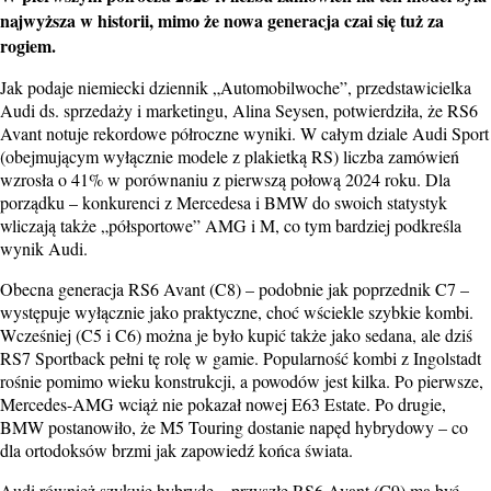
najwyższa w historii, mimo że nowa generacja czai się tuż za
rogiem.
Jak podaje niemiecki dziennik „Automobilwoche”, przedstawicielka
Audi ds. sprzedaży i marketingu, Alina Seysen, potwierdziła, że RS6
Avant notuje rekordowe półroczne wyniki. W całym dziale Audi Sport
(obejmującym wyłącznie modele z plakietką RS) liczba zamówień
wzrosła o 41% w porównaniu z pierwszą połową 2024 roku. Dla
porządku – konkurenci z Mercedesa i BMW do swoich statystyk
wliczają także „półsportowe” AMG i M, co tym bardziej podkreśla
wynik Audi.
Obecna generacja RS6 Avant (C8) – podobnie jak poprzednik C7 –
występuje wyłącznie jako praktyczne, choć wściekle szybkie kombi.
Wcześniej (C5 i C6) można je było kupić także jako sedana, ale dziś
RS7 Sportback pełni tę rolę w gamie. Popularność kombi z Ingolstadt
rośnie pomimo wieku konstrukcji, a powodów jest kilka. Po pierwsze,
Mercedes-AMG wciąż nie pokazał nowej E63 Estate. Po drugie,
BMW postanowiło, że M5 Touring dostanie napęd hybrydowy – co
dla ortodoksów brzmi jak zapowiedź końca świata.
Audi również szykuje hybrydę – przyszłe RS6 Avant (C9) ma być