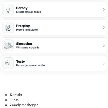
Porady
›
Eksploatacja i zakup
Przepisy
›
Prawo i regulacje
Simracing
›
Wirtualne ściganie
Testy
›
Recenzje samochodów
Kontakt
O nas
Zasady redakcyjne