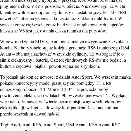
plug-inem, choć V8 ma pozostać w ofercie. Nic dziwnego, że wielu
klientów woli teraz dopisać się do listy na ostatnie „czyste” 4.0 TFSI,
nawet jeśli obecna generacja korzysta już z układu mild-hybrid. W
świecie coraz cięższych, coraz bardziej skomplikowanych napędów,
klasyczne V8 jest jak ostatnia deska ratunku dla purystów.
Wbrew modzie na SUV-y, Audi nie zamierza rezygnować z szybkich
kombi. Na horyzoncie są już kolejne generacje RS6 i mniejszego RS4
Avant – oba mają zachować wszystkie cylindry, ale wzbogacić je o
silnik elektryczny i baterię. Czterocylindrowych RS-ów nie będzie, a
kultowa rzędowa „piątka” powoli żegna się z rynkiem.
To jednak nie koniec nowości z działu Audi Sport. We wrześniu marka
pokaże koncepcyjny model plasujący się pomiędzy TT a R8,
ochrzczony roboczo „TT Moment 2.0” – zapowiedź próby
powtórzenia efektu, jaki w latach 90. wywołał pierwszy TT. Wygląda
więc na to, że nawet w świecie norm emisji, wagowych rekordów i
elektryfikacji, w Ingolstadt wciąż ktoś pamięta, że samochód ma
przede wszystkim dawać radość.
Tagi:
Audi
,
Audi RS6
,
Audi Sport
,
RS4 Avant
,
RS6 Avant
,
RS7