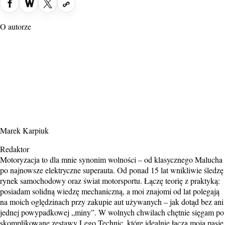
O autorze
Marek Karpiuk
Redaktor
Motoryzacja to dla mnie synonim wolności – od klasycznego Malucha
po najnowsze elektryczne superauta. Od ponad 15 lat wnikliwie śledzę
rynek samochodowy oraz świat motorsportu. Łączę teorię z praktyką:
posiadam solidną wiedzę mechaniczną, a moi znajomi od lat polegają
na moich oględzinach przy zakupie aut używanych – jak dotąd bez ani
jednej powypadkowej „miny”. W wolnych chwilach chętnie sięgam po
skomplikowane zestawy Lego Technic, które idealnie łączą moją pasję