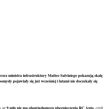
ez ministra infrastruktury Matteo Salviniego pokazują skalę
mysły pojawiały się już wcześniej i latami nie doczekały się
9 mln nie ma obowiązkowego ubezpieczenia RC Auto
ów aż
, czyli