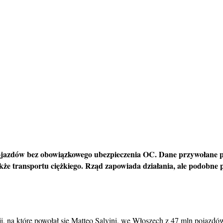
jazdów bez obowiązkowego ubezpieczenia OC. Dane przywołane prz
akże
transportu
ciężkiego. Rząd zapowiada działania, ale podobne po
i, na które powołał się Matteo Salvini, we Włoszech z 47 mln pojazd