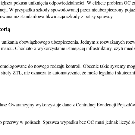
większa pokusa uniknięcia odpowiedzialności. W efekcie problem OC zac
uacji. W przypadku szkody spowodowanej przez nieubezpieczony pojazd
owana niż standardowa likwidacja szkody z polisy sprawcy.
torią
sko unikania obowiązkowego ubezpieczenia. Jednym z rozważanych rozw
marcu. Chodziło o wykorzystanie istniejącej infrastruktury, czyli mi
homologowane do nowego rodzaju kontroli. Obecnie takie systemy mog
 strefy ZTL, nie oznacza to automatycznie, że może legalnie i skutecz
sz Gwarancyjny wykorzystuje dane z Centralnej Ewidencji Pojazdów i 
a lub przerwy w polisach. Sprawca wypadku bez OC musi jednak liczyć