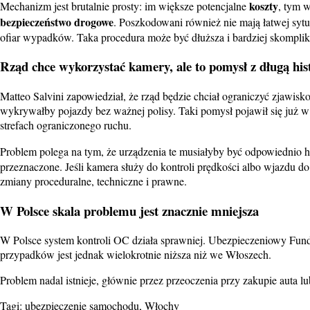
koszty
Mechanizm jest brutalnie prosty: im większe potencjalne
, tym 
bezpieczeństwo drogowe
. Poszkodowani również nie mają łatwej syt
ofiar wypadków. Taka procedura może być dłuższa i bardziej skomplik
Rząd chce wykorzystać kamery, ale to pomysł z długą his
Matteo Salvini zapowiedział, że rząd będzie chciał ograniczyć zjawi
wykrywałby pojazdy bez ważnej polisy. Taki pomysł pojawił się już w 
strefach ograniczonego ruchu.
Problem polega na tym, że urządzenia te musiałyby być odpowiednio 
przeznaczone. Jeśli kamera służy do kontroli prędkości albo wjazdu do
zmiany proceduralne, techniczne i prawne.
W Polsce skala problemu jest znacznie mniejsza
W Polsce system kontroli OC działa sprawniej. Ubezpieczeniowy Fundu
przypadków jest jednak wielokrotnie niższa niż we Włoszech.
Problem nadal istnieje, głównie przez przeoczenia przy zakupie aut
Tagi:
ubezpieczenie samochodu
,
Włochy