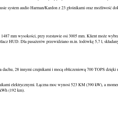
nusie system audio Harman/Kardon z 23 głośnikami oraz możliwość dok
487 mm wysokości, przy rozstawie osi 3005 mm. Klient może wybrać 
lacz HUD. Dla pasażerów przewidziano m.in. lodówkę 5,7 l, składany 
a dachu, 28 innymi czujnikami i mocą obliczeniową 700 TOPS dzięki u
lnikami elektrycznymi. Łączna moc wynosi 523 KM (390 kW), a momen
 kWh (192 km).