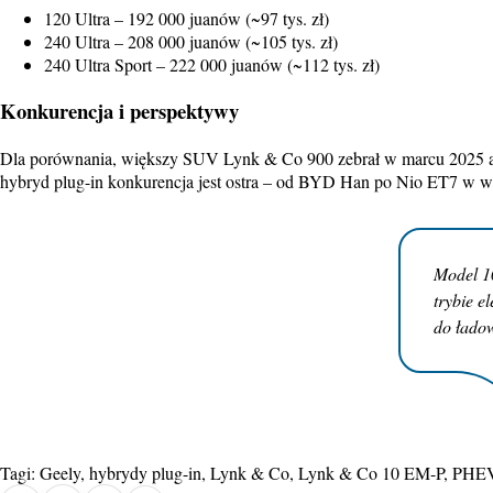
120 Ultra – 192 000 juanów (~97 tys. zł)
240 Ultra – 208 000 juanów (~105 tys. zł)
240 Ultra Sport – 222 000 juanów (~112 tys. zł)
Konkurencja i perspektywy
Dla porównania, większy SUV Lynk & Co 900 zebrał w marcu 2025 aż 
hybryd plug-in konkurencja jest ostra – od BYD Han po Nio ET7 w wer
Model 1
trybie e
do łado
Tagi:
Geely
,
hybrydy plug-in
,
Lynk & Co
,
Lynk & Co 10 EM-P
,
PHE