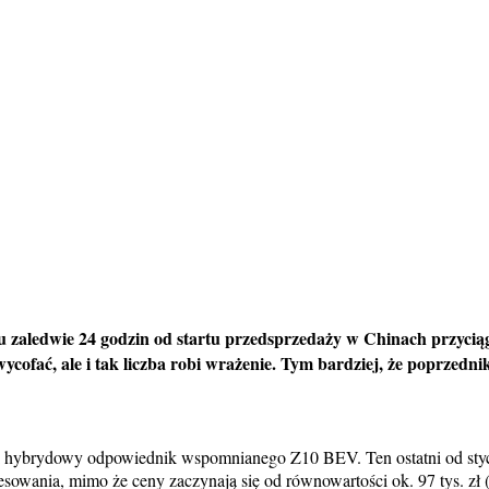
u zaledwie 24 godzin od startu przedsprzedaży w Chinach przyci
cofać, ale i tak liczba robi wrażenie. Tym bardziej, że poprzednik
i hybrydowy odpowiednik wspomnianego Z10 BEV. Ten ostatni od styc
eresowania, mimo że ceny zaczynają się od równowartości ok. 97 tys. zł