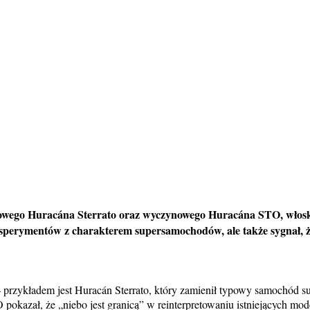
powego Huracána Sterrato oraz wyczynowego Huracána STO, włoska
 eksperymentów z charakterem supersamochodów, ale także sygnał, 
– przykładem jest Huracán Sterrato, który zamienił typowy samochód s
 pokazał, że „niebo jest granicą” w reinterpretowaniu istniejących mode