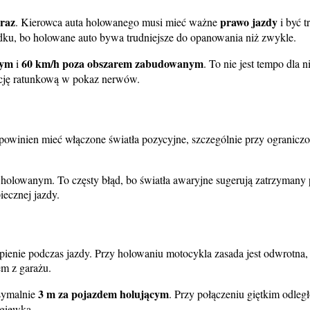
araz
prawo jazdy
. Kierowca auta holowanego musi mieć ważne
i być 
sądku, bo holowane auto bywa trudniejsze do opanowania niż zwykle.
nym
60 km/h poza obszarem zabudowanym
i
. To nie jest tempo dla 
kcję ratunkową w pokaz nerwów.
powinien mieć włączone światła pozycyjne, szczególnie przy ograniczon
holowanym. To częsty błąd, bo światła awaryjne sugerują zatrzymany
ecznej jazdy.
enie podczas jazdy. Przy holowaniu motocykla zasada jest odwrotna,
m z garażu.
3 m za pojazdem holującym
symalnie
. Przy połączeniu giętkim odle
ągiewką.