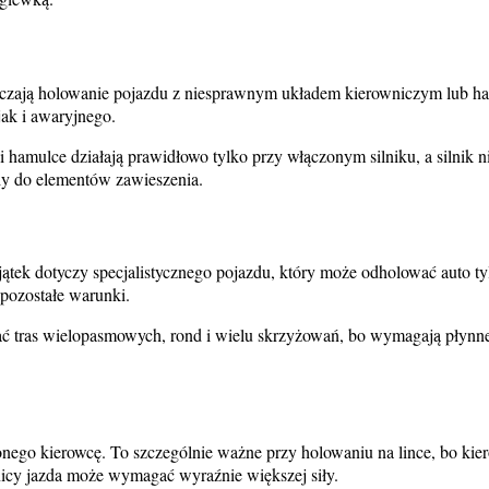
uczają holowanie pojazdu z niesprawnym układem kierowniczym lub ha
jak i awaryjnego.
amulce działają prawidłowo tylko przy włączonym silniku, a silnik nie
y do elementów zawieszenia.
ek dotyczy specjalistycznego pojazdu, który może odholować auto tyl
 pozostałe warunki.
kać tras wielopasmowych, rond i wielu skrzyżowań, bo wymagają płynn
zonego kierowcę. To szczególnie ważne przy holowaniu na lince, bo k
cy jazda może wymagać wyraźnie większej siły.