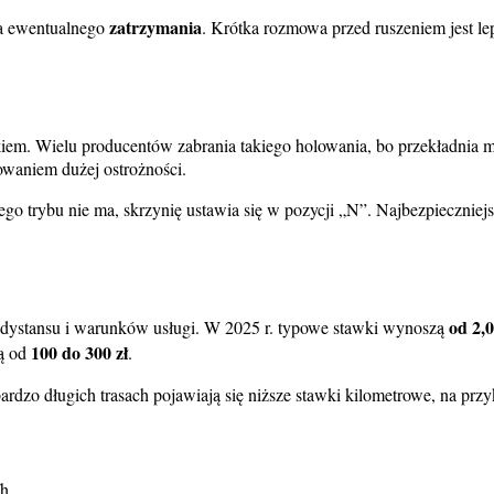
zatrzymania
sca ewentualnego
. Krótka rozmowa przed ruszeniem jest le
iem. Wielu producentów zabrania takiego holowania, bo przekładnia
howaniem dużej ostrożności.
iego trybu nie ma, skrzynię ustawia się w pozycji „N”. Najbezpieczni
od 2,0
, dystansu i warunków usługi. W 2025 r. typowe stawki wynoszą
100 do 300 zł
wą od
.
dzo długich trasach pojawiają się niższe stawki kilometrowe, na przy
h.