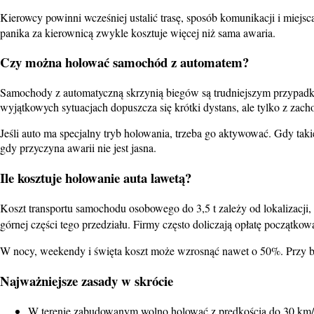
Kierowcy powinni wcześniej ustalić trasę, sposób komunikacji i miej
panika za kierownicą zwykle kosztuje więcej niż sama awaria.
Czy można holować samochód z automatem?
Samochody z automatyczną skrzynią biegów są trudniejszym przypadk
wyjątkowych sytuacjach dopuszcza się krótki dystans, ale tylko z zac
Jeśli auto ma specjalny tryb holowania, trzeba go aktywować. Gdy tak
gdy przyczyna awarii nie jest jasna.
Ile kosztuje holowanie auta lawetą?
Koszt transportu samochodu osobowego do 3,5 t zależy od lokalizacji
górnej części tego przedziału. Firmy często doliczają opłatę początko
W nocy, weekendy i święta koszt może wzrosnąć nawet o 50%. Przy bar
Najważniejsze zasady w skrócie
W terenie zabudowanym wolno holować z prędkością do 30 km/