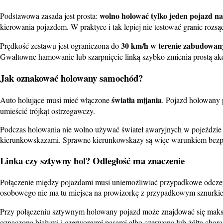
wolno holować tylko jeden pojazd n
Podstawowa zasada jest prosta:
kierowania pojazdem. W praktyce i tak lepiej nie testować granic roz
30 km/h w terenie zabudowa
Prędkość zestawu jest ograniczona do
Gwałtowne hamowanie lub szarpnięcie linką szybko zmienia prostą a
Jak oznakować holowany samochód?
światła mijania
Auto holujące musi mieć włączone
. Pojazd holowany 
umieścić trójkąt ostrzegawczy.
Podczas holowania nie wolno używać świateł awaryjnych w pojeździe 
kierunkowskazami. Sprawne kierunkowskazy są więc warunkiem bezpi
Linka czy sztywny hol? Odległość ma znaczenie
Połączenie między pojazdami musi uniemożliwiać przypadkowe odczepi
osobowego nie ma tu miejsca na prowizorkę z przypadkowym sznurkie
Przy połączeniu sztywnym holowany pojazd może znajdować się mak
oznaczona białymi i czerwonymi pasami albo czerwoną lub żółtą chor