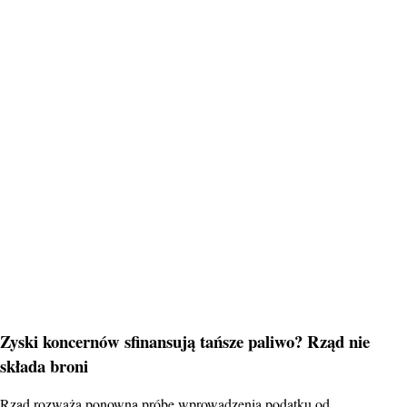
Zyski koncernów sfinansują tańsze paliwo? Rząd nie
składa broni
Rząd rozważa ponowną próbę wprowadzenia podatku od