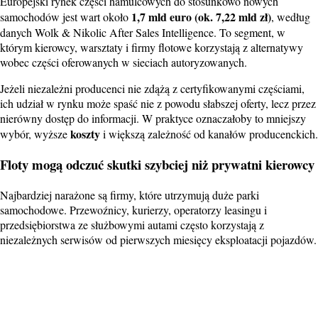
Europejski rynek części hamulcowych do stosunkowo nowych
1,7 mld euro (ok. 7,22 mld zł)
samochodów jest wart około
, według
danych Wolk & Nikolic After Sales Intelligence. To segment, w
którym kierowcy, warsztaty i firmy flotowe korzystają z alternatywy
wobec części oferowanych w sieciach autoryzowanych.
Jeżeli niezależni producenci nie zdążą z certyfikowanymi częściami,
ich udział w rynku może spaść nie z powodu słabszej oferty, lecz przez
nierówny dostęp do informacji. W praktyce oznaczałoby to mniejszy
koszty
wybór, wyższe
i większą zależność od kanałów producenckich.
Floty mogą odczuć skutki szybciej niż prywatni kierowcy
Najbardziej narażone są firmy, które utrzymują duże parki
samochodowe. Przewoźnicy, kurierzy, operatorzy leasingu i
przedsiębiorstwa ze służbowymi autami często korzystają z
niezależnych serwisów od pierwszych miesięcy eksploatacji pojazdów.