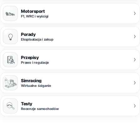
Motorsport
›
F1, WRC i wyścigi
Porady
›
Eksploatacja i zakup
Przepisy
›
Prawo i regulacje
Simracing
›
Wirtualne ściganie
Testy
›
Recenzje samochodów