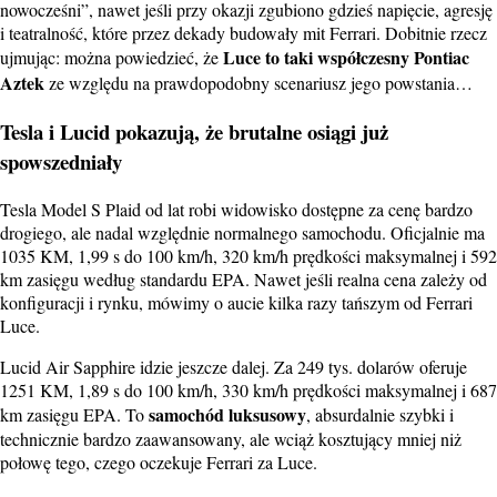
nowocześni”, nawet jeśli przy okazji zgubiono gdzieś napięcie, agresję
i teatralność, które przez dekady budowały mit Ferrari. Dobitnie rzecz
Luce to taki współczesny Pontiac
ujmując: można powiedzieć, że
Aztek
ze względu na prawdopodobny scenariusz jego powstania…
Tesla i Lucid pokazują, że brutalne osiągi już
spowszedniały
Tesla Model S Plaid od lat robi widowisko dostępne za cenę bardzo
drogiego, ale nadal względnie normalnego samochodu. Oficjalnie ma
1035 KM, 1,99 s do 100 km/h, 320 km/h prędkości maksymalnej i 592
km zasięgu według standardu EPA. Nawet jeśli realna cena zależy od
konfiguracji i rynku, mówimy o aucie kilka razy tańszym od Ferrari
Luce.
Lucid Air Sapphire idzie jeszcze dalej. Za 249 tys. dolarów oferuje
1251 KM, 1,89 s do 100 km/h, 330 km/h prędkości maksymalnej i 687
samochód luksusowy
km zasięgu EPA. To
, absurdalnie szybki i
technicznie bardzo zaawansowany, ale wciąż kosztujący mniej niż
połowę tego, czego oczekuje Ferrari za Luce.