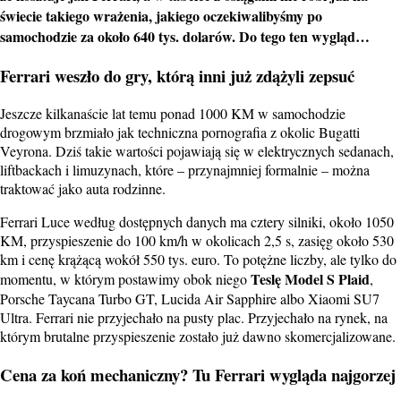
świecie takiego wrażenia, jakiego oczekiwalibyśmy po
samochodzie za około 640 tys. dolarów. Do tego ten wygląd…
Ferrari weszło do gry, którą inni już zdążyli zepsuć
Jeszcze kilkanaście lat temu ponad 1000 KM w samochodzie
drogowym brzmiało jak techniczna pornografia z okolic Bugatti
Veyrona. Dziś takie wartości pojawiają się w elektrycznych sedanach,
liftbackach i limuzynach, które – przynajmniej formalnie – można
traktować jako auta rodzinne.
Ferrari Luce według dostępnych danych ma cztery silniki, około 1050
KM, przyspieszenie do 100 km/h w okolicach 2,5 s, zasięg około 530
km i cenę krążącą wokół 550 tys. euro. To potężne liczby, ale tylko do
Teslę Model S Plaid
momentu, w którym postawimy obok niego
,
Porsche Taycana Turbo GT, Lucida Air Sapphire albo Xiaomi SU7
Ultra. Ferrari nie przyjechało na pusty plac. Przyjechało na rynek, na
którym brutalne przyspieszenie zostało już dawno skomercjalizowane.
Cena za koń mechaniczny? Tu Ferrari wygląda najgorzej