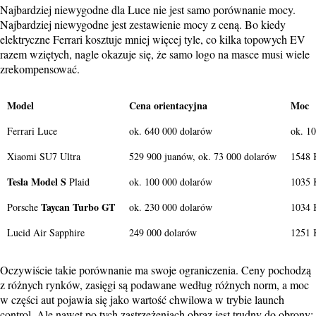
Najbardziej niewygodne dla Luce nie jest samo porównanie mocy.
Najbardziej niewygodne jest zestawienie mocy z ceną. Bo kiedy
elektryczne Ferrari kosztuje mniej więcej tyle, co kilka topowych EV
razem wziętych, nagle okazuje się, że samo logo na masce musi wiele
zrekompensować.
Model
Cena orientacyjna
Moc
Ferrari Luce
ok. 640 000 dolarów
ok. 1
Xiaomi SU7 Ultra
529 900 juanów, ok. 73 000 dolarów
1548
Tesla Model S
Plaid
ok. 100 000 dolarów
1035
Taycan Turbo GT
Porsche
ok. 230 000 dolarów
1034
Lucid Air Sapphire
249 000 dolarów
1251
Oczywiście takie porównanie ma swoje ograniczenia. Ceny pochodzą
z różnych rynków, zasięgi są podawane według różnych norm, a moc
w części aut pojawia się jako wartość chwilowa w trybie launch
control. Ale nawet po tych zastrzeżeniach obraz jest trudny do obrony: