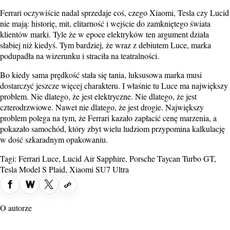
Ferrari oczywiście nadal sprzedaje coś, czego Xiaomi, Tesla czy Lucid
nie mają: historię, mit, elitarność i wejście do zamkniętego świata
klientów marki. Tyle że w epoce elektryków ten argument działa
słabiej niż kiedyś. Tym bardziej, że wraz z debiutem Luce, marka
podupadła na wizerunku i straciła na teatralności.
Bo kiedy sama prędkość stała się tania, luksusowa marka musi
dostarczyć jeszcze więcej charakteru. I właśnie tu Luce ma największy
problem. Nie dlatego, że jest elektryczne. Nie dlatego, że jest
czterodrzwiowe. Nawet nie dlatego, że jest drogie. Największy
problem polega na tym, że Ferrari kazało zapłacić cenę marzenia, a
pokazało samochód, który zbyt wielu ludziom przypomina kalkulację
w dość szkaradnym opakowaniu.
Tagi:
Ferrari Luce
,
Lucid Air Sapphire
,
Porsche Taycan Turbo GT
,
Tesla Model S Plaid
,
Xiaomi SU7 Ultra
O autorze