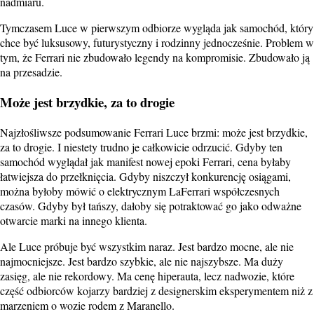
nadmiaru.
Tymczasem Luce w pierwszym odbiorze wygląda jak samochód, który
chce być luksusowy, futurystyczny i rodzinny jednocześnie. Problem w
tym, że Ferrari nie zbudowało legendy na kompromisie. Zbudowało ją
na przesadzie.
Może jest brzydkie, za to drogie
Najzłośliwsze podsumowanie Ferrari Luce brzmi: może jest brzydkie,
za to drogie. I niestety trudno je całkowicie odrzucić. Gdyby ten
samochód wyglądał jak manifest nowej epoki Ferrari, cena byłaby
łatwiejsza do przełknięcia. Gdyby niszczył konkurencję osiągami,
można byłoby mówić o elektrycznym LaFerrari współczesnych
czasów. Gdyby był tańszy, dałoby się potraktować go jako odważne
otwarcie marki na innego klienta.
Ale Luce próbuje być wszystkim naraz. Jest bardzo mocne, ale nie
najmocniejsze. Jest bardzo szybkie, ale nie najszybsze. Ma duży
zasięg, ale nie rekordowy. Ma cenę hiperauta, lecz nadwozie, które
część odbiorców kojarzy bardziej z designerskim eksperymentem niż z
marzeniem o wozie rodem z Maranello.