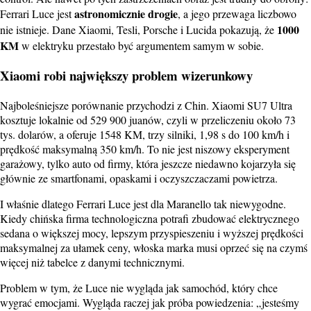
astronomicznie drogie
Ferrari Luce jest
, a jego przewaga liczbowo
1000
nie istnieje. Dane Xiaomi, Tesli, Porsche i Lucida pokazują, że
KM
w elektryku przestało być argumentem samym w sobie.
Xiaomi robi największy problem wizerunkowy
Najboleśniejsze porównanie przychodzi z Chin. Xiaomi SU7 Ultra
kosztuje lokalnie od 529 900 juanów, czyli w przeliczeniu około 73
tys. dolarów, a oferuje 1548 KM, trzy silniki, 1,98 s do 100 km/h i
prędkość maksymalną 350 km/h. To nie jest niszowy eksperyment
garażowy, tylko auto od firmy, która jeszcze niedawno kojarzyła się
głównie ze smartfonami, opaskami i oczyszczaczami powietrza.
I właśnie dlatego Ferrari Luce jest dla Maranello tak niewygodne.
Kiedy chińska firma technologiczna potrafi zbudować elektrycznego
sedana o większej mocy, lepszym przyspieszeniu i wyższej prędkości
maksymalnej za ułamek ceny, włoska marka musi oprzeć się na czymś
więcej niż tabelce z danymi technicznymi.
Problem w tym, że Luce nie wygląda jak samochód, który chce
wygrać emocjami. Wygląda raczej jak próba powiedzenia: „jesteśmy