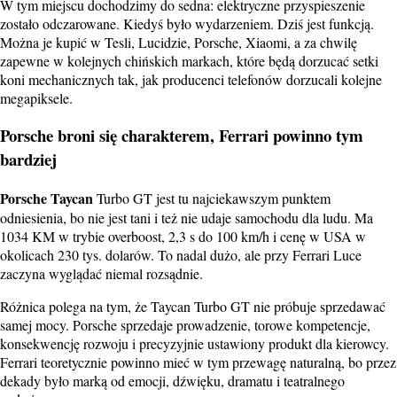
W tym miejscu dochodzimy do sedna: elektryczne przyspieszenie
zostało odczarowane. Kiedyś było wydarzeniem. Dziś jest funkcją.
Można je kupić w Tesli, Lucidzie, Porsche, Xiaomi, a za chwilę
zapewne w kolejnych chińskich markach, które będą dorzucać setki
koni mechanicznych tak, jak producenci telefonów dorzucali kolejne
megapiksele.
Porsche broni się charakterem, Ferrari powinno tym
bardziej
Porsche Taycan
Turbo GT jest tu najciekawszym punktem
odniesienia, bo nie jest tani i też nie udaje samochodu dla ludu. Ma
1034 KM w trybie overboost, 2,3 s do 100 km/h i cenę w USA w
okolicach 230 tys. dolarów. To nadal dużo, ale przy Ferrari Luce
zaczyna wyglądać niemal rozsądnie.
Różnica polega na tym, że Taycan Turbo GT nie próbuje sprzedawać
samej mocy. Porsche sprzedaje prowadzenie, torowe kompetencje,
konsekwencję rozwoju i precyzyjnie ustawiony produkt dla kierowcy.
Ferrari teoretycznie powinno mieć w tym przewagę naturalną, bo przez
dekady było marką od emocji, dźwięku, dramatu i teatralnego