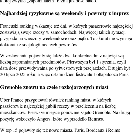
której zwykłe „zapomniałem” brzmi już dość blado.
Najbardziej ryzykowne są weekendy i powroty z imprez
Francuski ranking wskazuje też dni, w których pasażerowie najczęściej
zostawiają swoje rzeczy w samochodach. Najwięcej takich sytuacji
przypada na wieczory weekendowe oraz piątki. To akurat nie wymaga
doktoratu z socjologii nocnych powrotów.
W zestawieniu pojawiły się także dwa konkretne dni z największą
liczbą zapomnianych przedmiotów. Pierwszym był 1 stycznia, czyli
data dość przewidywalna po sylwestrowych przejazdach. Drugim był
20 lipca 2025 roku, a więc ostatni dzień festiwalu Lollapalooza Paris.
Grenoble znowu na czele rozkojarzonych miast
Uber France przygotował również ranking miast, w których
pasażerowie najczęściej gubili rzeczy w przeliczeniu na liczbę
mieszkańców. Pierwsze miejsce ponownie zajęło Grenoble. Na drugą
Rennes
pozycję wskoczyło Angers, które wyprzedziło
.
W top 15 pojawiły się też nowe miasta. Paris, Bordeaux i Reims