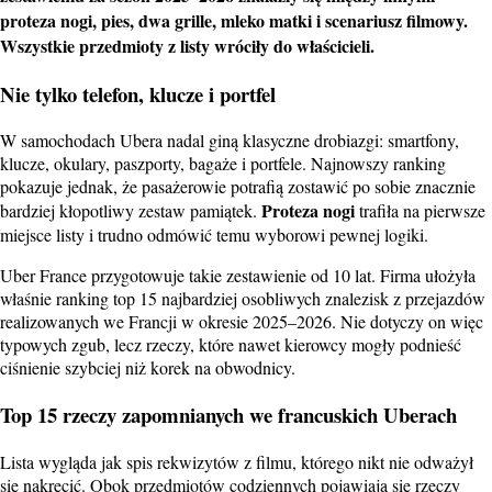
proteza nogi, pies, dwa grille, mleko matki i scenariusz filmowy.
Wszystkie przedmioty z listy wróciły do właścicieli.
Nie tylko telefon, klucze i portfel
W samochodach Ubera nadal giną klasyczne drobiazgi: smartfony,
klucze, okulary, paszporty, bagaże i portfele. Najnowszy ranking
pokazuje jednak, że pasażerowie potrafią zostawić po sobie znacznie
Proteza nogi
bardziej kłopotliwy zestaw pamiątek.
trafiła na pierwsze
miejsce listy i trudno odmówić temu wyborowi pewnej logiki.
Uber France przygotowuje takie zestawienie od 10 lat. Firma ułożyła
właśnie ranking top 15 najbardziej osobliwych znalezisk z przejazdów
realizowanych we Francji w okresie 2025–2026. Nie dotyczy on więc
typowych zgub, lecz rzeczy, które nawet kierowcy mogły podnieść
ciśnienie szybciej niż korek na obwodnicy.
Top 15 rzeczy zapomnianych we francuskich Uberach
Lista wygląda jak spis rekwizytów z filmu, którego nikt nie odważył
się nakręcić. Obok przedmiotów codziennych pojawiają się rzeczy