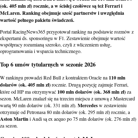
(ok. 405 mln zł) rocznie, a w ścisłej czołówce są też Ferrari i
McLaren. Ranking obejmuje sześć partnerstw i uwzględnia
wartość pełnego pakietu świadczeń.
Portal RacingNews365 przygotował ranking na podstawie rozmów z
ekspertami ds. sponsoringu w F1. Zestawienie obejmuje wartość
współpracy rozumianą szeroko, czyli z wliczeniem usług,
oprogramowania i wsparcia technicznego.
Top 6 umów tytularnych w sezonie 2026
110 mln
W rankingu prowadzi Red Bull z kontraktem Oracle na
dolarów (ok. 405 mln zł)
rocznie. Drugą pozycję zajmuje Ferrari,
100 mln dolarów (ok. 368 mln zł)
które od HP ma otrzymywać
za
sezon. McLaren znalazł się na trzecim miejscu z umową z Mastercard
Mercedes
wartą 90 mln dolarów (ok. 331 mln zł).
w zestawieniu
otrzymuje od Petronasa 80 mln dolarów (ok. 295 mln zł) rocznie, a
Aston Martin
i Audi są ex aequo po 75 mln dolarów (ok. 276 mln zł)
za sezon.