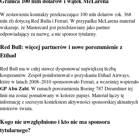
Granica 100 mln dolarów i wątek McLarena
W zestawieniu kontrakty przekraczające 100 mln dolarów (ok. 368
mln zł) dotyczą Red Bulla i Ferrari. W przypadku McLarena materiał
wskazuje, że Mastercard jest przedstawiany jako partner
odpowiadający za nazwę, a nie sponsor tytularny.
Red Bull: więcej partnerów i nowe porozumienie z
Etihad
Red Bull ma w całej stawce dysponować największą liczbą
kooperantów. Zespół poinformował o pozyskaniu Etihad Airways,
które w latach 2008–2010 sponsorowało Ferrari, a wcześniej wspierało
GP Abu Zabi
. W ramach porozumienia Boeing 787 Dreamliner tej
linii ma zostać pomalowany w kolorze papayi. Materiał łączy tę
informację z szerszym kontekstem aktywności sponsorskiej aktualnych
mistrzów świata.
Kogo nie uwzględniono i kto nie ma sponsora
tytularnego?