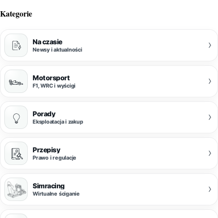
Kategorie
Na czasie
›
Newsy i aktualności
Motorsport
›
F1, WRC i wyścigi
Porady
›
Eksploatacja i zakup
Przepisy
›
Prawo i regulacje
Simracing
›
Wirtualne ściganie