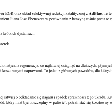
AdBlue
wór EGR oraz układ selektywnej redukcji katalitycznej z
. Te t
Zdaniem Juana Jose Ebenezera w porównaniu z benzyną rośnie przez to 
na krótkich dystansach
sterek
tomatyczna regeneracja, co najłatwiej osiągnąć na dłuższych, płynnych t
mi i kosztownymi naprawami. To jeden z głównych powodów, dla których
 łatwiej o odkładanie się nagaru i spadek sprawności tego układu. Krót
d, który miał być „oszczędny w paliwie”, potrafi stać się kosztowny 