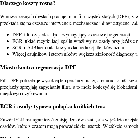
Dlaczego koszty rosną?
W nowoczesnych dieslach pracuje m.in. filtr cząstek stałych (DPF), za
przekłada się na częstsze interwencje mechaniczne i diagnostyczne. 
DPF: filtr cząstek stałych wymagający okresowej regeneracji
EGR: układ recyrkulacji spalin wrażliwy na osady przy jeździe 
SCR + AdBlue: dodatkowy układ redukcji tlenków azotu
Więcej czujników i sterowników: większa złożoność diagnozy u
Miasto kontra regeneracja DPF
Filtr DPF potrzebuje wysokiej temperatury pracy, aby uruchomiła się au
przejazdy sprzyjają zapychaniu filtra, a to może kończyć się blokada
miejskiego użytkowania.
EGR i osady: typowa pułapka krótkich tras
Zawór EGR ma ograniczać emisję tlenków azotu, ale w jeździe miejskiej
osadów, które z czasem mogą prowadzić do usterek. W efekcie samochó