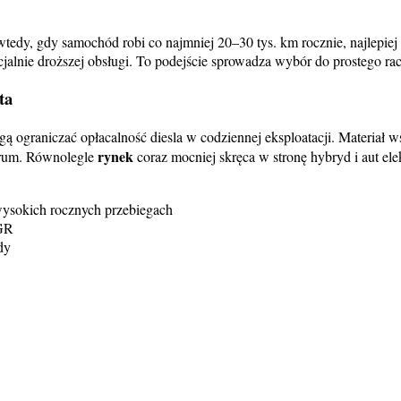
o wtedy, gdy samochód robi co najmniej 20–30 tys. km rocznie, najlepie
alnie droższej obsługi. To podejście sprowadza wybór do prostego rac
ta
ą ograniczać opłacalność diesla w codziennej eksploatacji. Materiał 
rynek
ntrum. Równolegle
coraz mocniej skręca w stronę hybryd i aut el
 wysokich rocznych przebiegach
EGR
dy