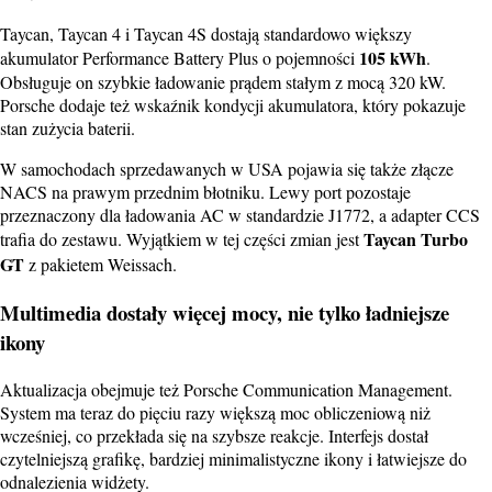
Taycan, Taycan 4 i Taycan 4S dostają standardowo większy
105 kWh
akumulator Performance Battery Plus o pojemności
.
Obsługuje on szybkie ładowanie prądem stałym z mocą 320 kW.
Porsche dodaje też wskaźnik kondycji akumulatora, który pokazuje
stan zużycia baterii.
W samochodach sprzedawanych w USA pojawia się także złącze
NACS na prawym przednim błotniku. Lewy port pozostaje
przeznaczony dla ładowania AC w standardzie J1772, a adapter CCS
Taycan Turbo
trafia do zestawu. Wyjątkiem w tej części zmian jest
GT
z pakietem Weissach.
Multimedia dostały więcej mocy, nie tylko ładniejsze
ikony
Aktualizacja obejmuje też Porsche Communication Management.
System ma teraz do pięciu razy większą moc obliczeniową niż
wcześniej, co przekłada się na szybsze reakcje. Interfejs dostał
czytelniejszą grafikę, bardziej minimalistyczne ikony i łatwiejsze do
odnalezienia widżety.