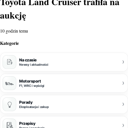
Toyota Land Cruiser trafiła na
aukcję
10 godzin temu
Kategorie
Na czasie
›
Newsy i aktualności
Motorsport
›
F1, WRC i wyścigi
Porady
›
Eksploatacja i zakup
Przepisy
›
Prawo i regulacje