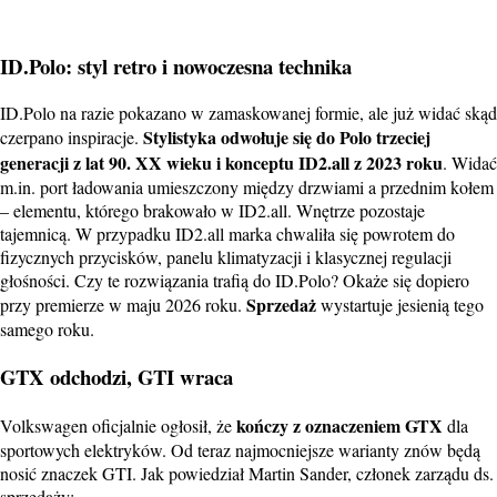
ID.Polo: styl retro i nowoczesna technika
ID.Polo na razie pokazano w zamaskowanej formie, ale już widać skąd
Stylistyka odwołuje się do Polo trzeciej
czerpano inspiracje.
generacji z lat 90. XX wieku i konceptu ID2.all z 2023 roku
. Widać
m.in. port ładowania umieszczony między drzwiami a przednim kołem
– elementu, którego brakowało w ID2.all. Wnętrze pozostaje
tajemnicą. W przypadku ID2.all marka chwaliła się powrotem do
fizycznych przycisków, panelu klimatyzacji i klasycznej regulacji
głośności. Czy te rozwiązania trafią do ID.Polo? Okaże się dopiero
Sprzedaż
przy premierze w maju 2026 roku.
wystartuje jesienią tego
samego roku.
GTX odchodzi, GTI wraca
kończy z oznaczeniem GTX
Volkswagen oficjalnie ogłosił, że
dla
sportowych elektryków. Od teraz najmocniejsze warianty znów będą
nosić znaczek GTI. Jak powiedział Martin Sander, członek zarządu ds.
sprzedaży: