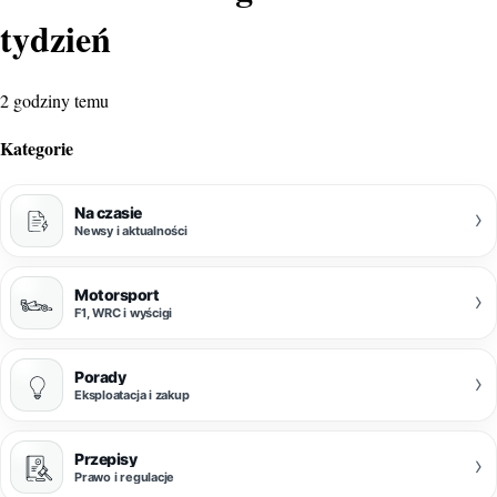
tydzień
2 godziny temu
Kategorie
Na czasie
›
Newsy i aktualności
Motorsport
›
F1, WRC i wyścigi
Porady
›
Eksploatacja i zakup
Przepisy
›
Prawo i regulacje