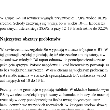
W grupie 8–9 lat również wygląda przyzwoicie: 17,8% wobec 18,3%
średnio. Schody zaczynają się wyżej, bo w wieku 10–11 lat odsetek
poważnych usterek sięga 28,6%, a przy 12–13 latach rośnie do 32,2%
Najczęstsze obszary problemów
W zawieszeniu szczególnie źle wypadają wahacze trójkątne w B7. W
tej generacji częściej pojawiają się też nieszczelne amortyzatory, a w
stosunkowo młodych B8 raport odnotowuje ponadprzeciętnie częste
pęknięcia sprężyn. Półosie napędowe i układ kierowniczy pozostają za
to bez większych zastrzeżeń. W oświetleniu największym problemem
jest światło mijania w starszych egzemplarzach B7, zwłaszcza wśród
aut mających od 10 do 13 lat.
Poza tym obie generacje wypadają stabilnie. W układzie hamulcowym
B8 bywa nieco częściej krytykowany za hamulec roboczy, ale mocniej
rzuca się w oczy ponadprzeciętna liczba uwag dotyczących tarcz
hamulcowych we wszystkich rocznikach. W kategorii środowiskowej
Passat potrafi mieć wycieki oleju już w młodym wieku, choć