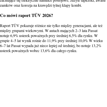
zacinające się elektryczne hamulce postojowe, zużyte tapicerki, awarie
zamków oraz korozja na krawędzi tylnej klapy kombi.
Co mówi raport TÜV 2026?
Raport TÜV pokazuje różnice nie tylko między generacjami, ale też
między grupami wiekowymi. W autach mających 2–3 lata Passat
notuje 6,9% usterek poważnych przy średniej 6,5% dla rynku. W
grupie 4–5 lat wynik rośnie do 11,9% przy średniej 10,0% W wieku
6–7 lat Passat wypada już nieco lepiej od średniej, bo notuje 13,2%
usterek poważnych wobec 13,6% dla całego rynku.