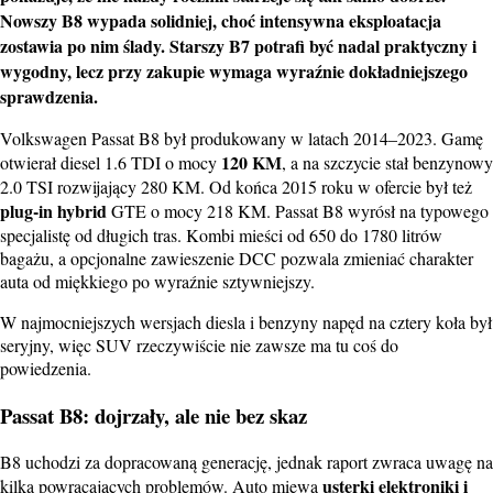
Nowszy B8 wypada solidniej, choć intensywna
eksploatacja
zostawia po nim ślady. Starszy B7 potrafi być nadal praktyczny i
wygodny, lecz przy zakupie wymaga wyraźnie dokładniejszego
sprawdzenia.
Volkswagen Passat B8 był produkowany w latach 2014–2023. Gamę
120 KM
otwierał diesel 1.6 TDI o mocy
, a na szczycie stał benzynowy
2.0 TSI rozwijający 280 KM. Od końca 2015 roku w ofercie był też
plug-in hybrid
GTE o mocy 218 KM. Passat B8 wyrósł na typowego
specjalistę od długich tras. Kombi mieści od 650 do 1780 litrów
bagażu, a opcjonalne zawieszenie DCC pozwala zmieniać charakter
auta od miękkiego po wyraźnie sztywniejszy.
W najmocniejszych wersjach diesla i benzyny napęd na cztery koła był
seryjny, więc SUV rzeczywiście nie zawsze ma tu coś do
powiedzenia.
Passat B8: dojrzały, ale nie bez skaz
B8 uchodzi za dopracowaną generację, jednak raport zwraca uwagę na
usterki elektroniki i
kilka powracających problemów. Auto miewa