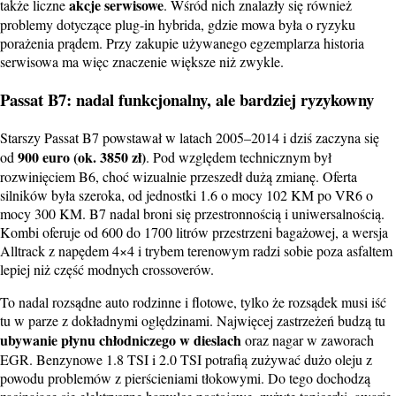
akcje serwisowe
także liczne
. Wśród nich znalazły się również
problemy dotyczące plug-in hybrida, gdzie mowa była o ryzyku
porażenia prądem. Przy zakupie używanego egzemplarza historia
serwisowa ma więc znaczenie większe niż zwykle.
Passat B7: nadal funkcjonalny, ale bardziej ryzykowny
Starszy Passat B7 powstawał w latach 2005–2014 i dziś zaczyna się
900 euro (ok. 3850 zł)
od
. Pod względem technicznym był
rozwinięciem B6, choć wizualnie przeszedł dużą zmianę. Oferta
silników była szeroka, od jednostki 1.6 o mocy 102 KM po VR6 o
mocy 300 KM. B7 nadal broni się przestronnością i uniwersalnością.
Kombi oferuje od 600 do 1700 litrów przestrzeni bagażowej, a wersja
Alltrack z napędem 4×4 i trybem terenowym radzi sobie poza asfaltem
lepiej niż część modnych crossoverów.
To nadal rozsądne auto rodzinne i flotowe, tylko że rozsądek musi iść
tu w parze z dokładnymi oględzinami. Najwięcej zastrzeżeń budzą tu
ubywanie płynu chłodniczego w dieslach
oraz nagar w zaworach
EGR. Benzynowe 1.8 TSI i 2.0 TSI potrafią zużywać dużo oleju z
powodu problemów z pierścieniami tłokowymi. Do tego dochodzą