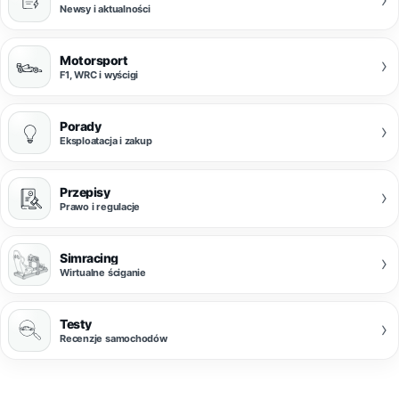
Newsy i aktualności
Motorsport
›
F1, WRC i wyścigi
Porady
›
Eksploatacja i zakup
Przepisy
›
Prawo i regulacje
Simracing
›
Wirtualne ściganie
Testy
›
Recenzje samochodów