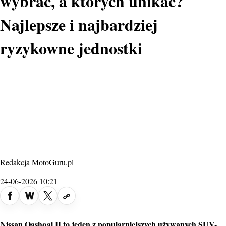
wybrać, a których unikać?
Najlepsze i najbardziej
ryzykowne jednostki
Redakcja MotoGuru.pl
24-06-2026 10:21
fot. Nissan
Nissan Qashqai
II to jeden z popularniejszych używanych SUV-