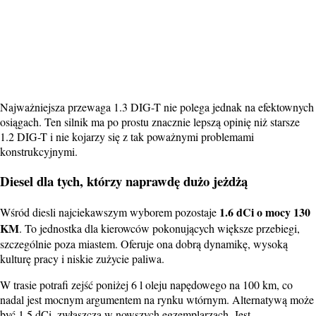
Najważniejsza przewaga 1.3 DIG-T nie polega jednak na efektownych
osiągach. Ten silnik ma po prostu znacznie lepszą opinię niż starsze
1.2 DIG-T i nie kojarzy się z tak poważnymi problemami
konstrukcyjnymi.
Diesel dla tych, którzy naprawdę dużo jeżdżą
1.6 dCi o mocy 130
Wśród diesli najciekawszym wyborem pozostaje
KM
. To jednostka dla kierowców pokonujących większe przebiegi,
szczególnie poza miastem. Oferuje ona dobrą dynamikę, wysoką
kulturę pracy i niskie zużycie paliwa.
W trasie potrafi zejść poniżej 6 l oleju napędowego na 100 km, co
nadal jest mocnym argumentem na rynku wtórnym. Alternatywą może
być 1.5 dCi, zwłaszcza w nowszych egzemplarzach. Jest