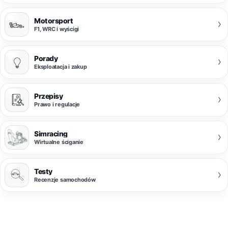
Motorsport
›
F1, WRC i wyścigi
Porady
›
Eksploatacja i zakup
Przepisy
›
Prawo i regulacje
Simracing
›
Wirtualne ściganie
Testy
›
Recenzje samochodów